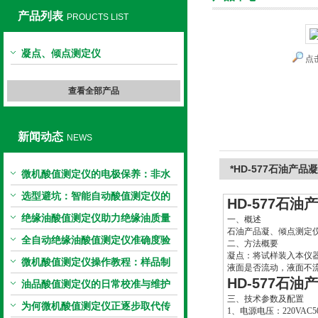
产品列表
PROUCTS LIST
凝点、倾点测定仪
点
上海旺徐电气有限公司
查看全部产品
新闻动态
NEWS
*HD-577石油产
微机酸值测定仪的电极保养：非水
电极的清洗与活化方法
选型避坑：智能自动酸值测定仪的
HD-577石
加热功率与萃取时间关系
绝缘油酸值测定仪助力绝缘油质量
一、概述
石油产品凝、倾点测定仪，
把控，降低设备故障
全自动绝缘油酸值测定仪准确度验
二、方法概要
凝点：将试样装入本仪
证：标准物质标定步骤
微机酸值测定仪操作教程：样品制
液面是否流动，液面不
HD-577石
备、参数设置与结果解读
油品酸值测定仪的日常校准与维护
三、技术参数及配置
流程
为何微机酸值测定仪正逐步取代传
1
、电源电压：220VAC5