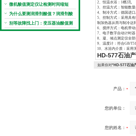
2
、恒温水浴：1槽2孔
统手动滴定法？
微机酸值测定仪让检测时间缩短
3
、控温方式：智能数显
4
、制冷方式：德国进口
50%
为什么要测润滑剂酸值？润滑剂酸
5
、控制方式：采用具有
值测定法告诉你答案
别等故障找上门：变压器油酸值测
制加热器从而与制冷达
6
、搅拌方式：电机带动
试仪的预警功能
7
、电子数字自动计时器
8
、凝、倾点测定仪全部
9
、温度计：符合GB/T
10
、水浴内介质：采用
HD-577石
如果你对
*HD-577
产品：
您的单位：
您的姓名：