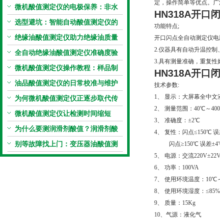
定，操作简单等优点。广
微机酸值测定仪的电极保养：非水
HN318A开
电极的清洗与活化方法
选型避坑：智能自动酸值测定仪的
功能特点
;
加热功率与萃取时间关系
绝缘油酸值测定仪助力绝缘油质量
开口闪点全自动测定仪电
2.仪器具有自动升温控
把控，降低设备故障
全自动绝缘油酸值测定仪准确度验
3.具有测量准确，重复
证：标准物质标定步骤
微机酸值测定仪操作教程：样品制
HN318A开
备、参数设置与结果解读
油品酸值测定仪的日常校准与维护
技术参数:
1、 显示：大屏幕全中
流程
为何微机酸值测定仪正逐步取代传
2、 测量范围：40℃～40
统手动滴定法？
微机酸值测定仪让检测时间缩短
3、 准确度：±2℃
50%
为什么要测润滑剂酸值？润滑剂酸
4、 复性：闪点≤150℃ 误
值测定法告诉你答案
别等故障找上门：变压器油酸值测
闪点≥150℃ 误差±4
5、 电源：交流220V±22V 5
试仪的预警功能
6、 功率：100VA
7、 使用环境温度：10℃
8、 使用环境湿度：≤85%
9、 质量：15Kg
10、气源：液化气