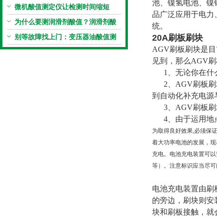
池、镍氢电池、镍
统手动滴定法？
微机酸值测定仪让检测时间缩短
品广泛应用于电力
50%
为什么要测润滑剂酸值？润滑剂酸
统。
值测定法告诉你答案
别等故障找上门：变压器油酸值测
20A刷板刷块
AGV刷板刷块是
试仪的预警功能
见到，那么AGV
1、无论你在什么
2、AGV刷板刷
到自动化补充电源
3、AGV刷板刷
4、由于运用地
为取得良好效果,必须保
着大功率电池的发展，现
充电。电池充电装置可以
等）。注意标识应当尽可
电池充电装置由刷
的旁边，刷块则安
块和刷板接触，就