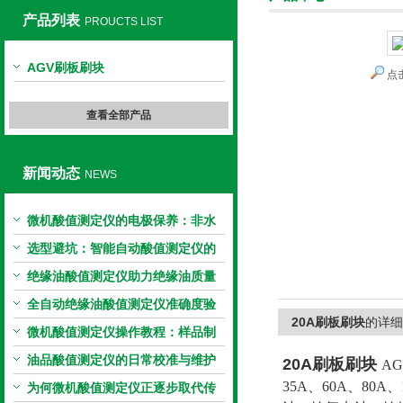
产品列表
PROUCTS LIST
AGV刷板刷块
点
上海旺徐电气有限公司
查看全部产品
新闻动态
NEWS
微机酸值测定仪的电极保养：非水
电极的清洗与活化方法
选型避坑：智能自动酸值测定仪的
加热功率与萃取时间关系
绝缘油酸值测定仪助力绝缘油质量
把控，降低设备故障
全自动绝缘油酸值测定仪准确度验
20A刷板刷块
的详细
证：标准物质标定步骤
微机酸值测定仪操作教程：样品制
备、参数设置与结果解读
油品酸值测定仪的日常校准与维护
20A刷板刷块
A
35A、60A、80
流程
为何微机酸值测定仪正逐步取代传