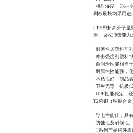
相对湿度：5%～9
刷板刷块均采用进口
UPE即超高分子
滑、吸收冲击能力
耐磨性居塑料前列
冲击强度列塑料*
自润滑性能相当于
耐腐蚀性能强，化
不粘性好，制品表
卫生无毒，抗极低
UPE性能稳定，
T2紫铜（铜银合
导电性能佳，具有
防蚀性及耐候性
T系列产品铜件表