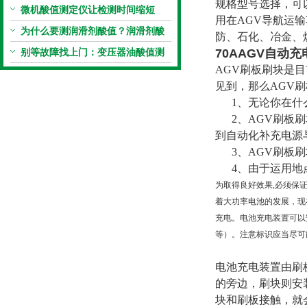
规格型号选择，可
统手动滴定法？
微机酸值测定仪让检测时间缩短
用在AGV导航运
50%
为什么要测润滑剂酸值？润滑剂酸
防、石化、冶金、
值测定法告诉你答案
别等故障找上门：变压器油酸值测
70AAGV自动
AGV刷板刷块是
试仪的预警功能
见到，那么AGV
1、无论你在什么
2、AGV刷板刷
到自动化补充电源
3、AGV刷板刷
4、由于运用地
为取得良好效果,必须保
着大功率电池的发展，现
充电。电池充电装置可以
等）。注意标识应当尽可
电池充电装置由刷
的旁边，刷块则安
块和刷板接触，就