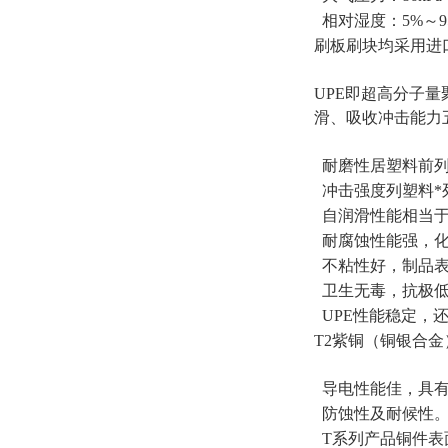
相对湿度：5%～9
刷板刷块均采用进口
UPE即超高分子
滑、吸收冲击能力
耐磨性居塑料前列
冲击强度列塑料*
自润滑性能相当于
耐腐蚀性能强，化
不粘性好，制品表
卫生无毒，抗极低
UPE性能稳定，
T2紫铜（铜银合
导电性能佳，具有
防蚀性及耐候性
T系列产品铜件表