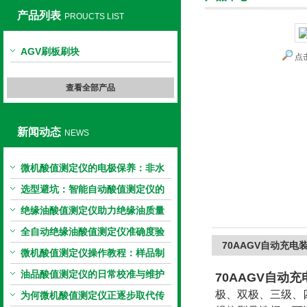
产品列表
PROUCTS LIST
AGV刷板刷块
点
上海旺徐电气有限公司
查看全部产品
新闻动态
NEWS
微机酸值测定仪的电极保养：非水
电极的清洗与活化方法
选型避坑：智能自动酸值测定仪的
加热功率与萃取时间关系
绝缘油酸值测定仪助力绝缘油质量
把控，降低设备故障
全自动绝缘油酸值测定仪准确度验
70AAGV自动充电
证：标准物质标定步骤
微机酸值测定仪操作教程：样品制
备、参数设置与结果解读
油品酸值测定仪的日常校准与维护
70AAGV自动
极、双极、三级、四级，
流程
为何微机酸值测定仪正逐步取代传