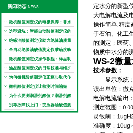
定水分的新型仪
新闻动态
NEWS
大电解电流及电
微机酸值测定仪的电极保养：非水
操作简单,精
电极的清洗与活化方法
选型避坑：智能自动酸值测定仪的
于石油、化工
加热功率与萃取时间关系
绝缘油酸值测定仪助力绝缘油质量
的测定；医药
把控，降低设备故障
全自动绝缘油酸值测定仪准确度验
物质中水分的
证：标准物质标定步骤
微机酸值测定仪操作教程：样品制
WS-2微
备、参数设置与结果解读
油品酸值测定仪的日常校准与维护
技术参数：
流程
为何微机酸值测定仪正逐步取代传
显示系统：
统手动滴定法？
微机酸值测定仪让检测时间缩短
读出单位
50%
为什么要测润滑剂酸值？润滑剂酸
电解电流输出：
值测定法告诉你答案
别等故障找上门：变压器油酸值测
测定范围：
0.
试仪的预警功能
灵敏阈：1ugH
准确度：10u