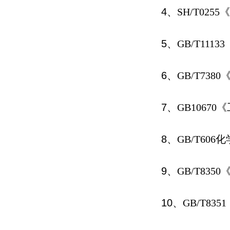
4
、
SH/T0255
《
5
、
GB/T11133
6
、
GB/T7380
7
、
GB10670
《
8
、
GB/T606
化
9
、
GB/T8350
10
、
GB/T8351