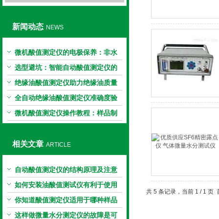
新闻动态
NEWS
微机酸值测定仪的电极保养：非水
电极的清洗与活化方法
选型避坑：智能自动酸值测定仪的
加热功率与萃取时间关系
绝缘油酸值测定仪助力绝缘油质量
把控，降低设备故障
全自动绝缘油酸值测定仪准确度验
证：标准物质标定步骤
微机酸值测定仪操作教程：样品制
备、参数设置与结果解读
相关文章
ARTICLE
自动酸值测定仪的结构原理及注意
事项说明
如何安装油酸值测试仪有利于使用
共 5 条记录，当前 1 / 1
你知道酸值测定仪适用于哪种样品
的测定吗？
这样做微量水分测定仪的故障是可