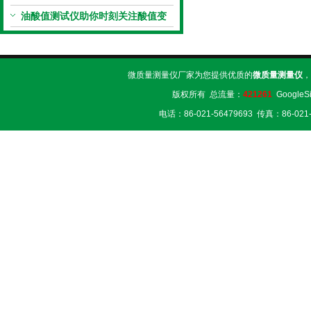
以避免的
油酸值测试仪助你时刻关注酸值变
化
微质量测量仪厂家为您提供优质的
微质量测量仪
，
版权所有 总流量：
421261
GoogleS
电话：86-021-56479693 传真：86-02