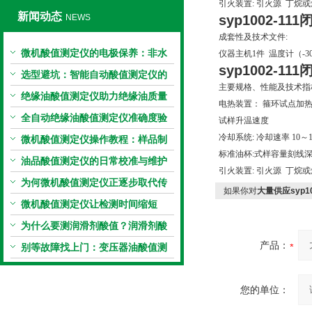
引火装置: 引火源 丁烷或煤
新闻动态
NEWS
syp1002-111
成套性及技术文件:
微机酸值测定仪的电极保养：非水
仪器主机1件 温度计（-30
syp1002-111
电极的清洗与活化方法
选型避坑：智能自动酸值测定仪的
主要规格、性能及技术指
加热功率与萃取时间关系
绝缘油酸值测定仪助力绝缘油质量
电热装置：
箍环试点加
把控，降低设备故障
全自动绝缘油酸值测定仪准确度验
试样升温速度
冷却系统: 冷却速率 10～1
证：标准物质标定步骤
微机酸值测定仪操作教程：样品制
标准油杯:式样容量刻线深度3
备、参数设置与结果解读
油品酸值测定仪的日常校准与维护
引火装置: 引火源 丁烷或煤
流程
为何微机酸值测定仪正逐步取代传
如果你对
大量供应syp1
统手动滴定法？
微机酸值测定仪让检测时间缩短
50%
为什么要测润滑剂酸值？润滑剂酸
产品：
值测定法告诉你答案
别等故障找上门：变压器油酸值测
试仪的预警功能
您的单位：