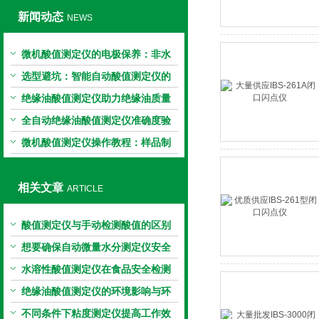
新闻动态
NEWS
微机酸值测定仪的电极保养：非水
电极的清洗与活化方法
选型避坑：智能自动酸值测定仪的
加热功率与萃取时间关系
绝缘油酸值测定仪助力绝缘油质量
把控，降低设备故障
全自动绝缘油酸值测定仪准确度验
证：标准物质标定步骤
微机酸值测定仪操作教程：样品制
备、参数设置与结果解读
相关文章
ARTICLE
酸值测定仪与手动检测酸值的区别
想要确保自动微量水分测定仪安全
使用，你得弄明白这些！
水溶性酸值测定仪在食品安全检测
中的应用
绝缘油酸值测定仪的环境影响与环
保措施
不同条件下粘度测定仪提高工作效