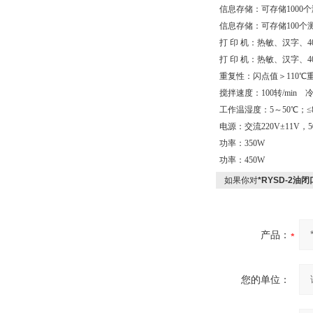
信息存储：可存储1000
信息存储：可存储100个
打 印 机：热敏、汉字、4
打 印 机：热敏、汉字、4
重复性：闪点值＞110℃
搅拌速度：100转/min
工作温湿度：5～50℃；≤8
电源：交流220V±11V，50
功率：350W
功率：450W
如果你对
*RYSD-2油
产品：
您的单位：