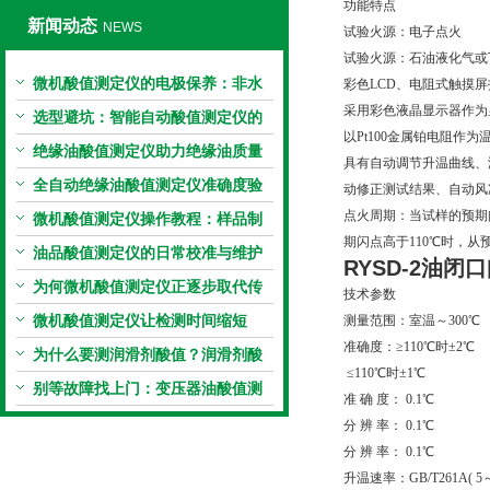
功能特点
新闻动态
NEWS
试验火源：电子点火
试验火源：石油液化气或
微机酸值测定仪的电极保养：非水
彩色LCD、电阻式触摸
采用彩色液晶显示器作为
电极的清洗与活化方法
选型避坑：智能自动酸值测定仪的
以Pt100金属铂电阻
加热功率与萃取时间关系
绝缘油酸值测定仪助力绝缘油质量
具有自动调节升温曲线、
把控，降低设备故障
全自动绝缘油酸值测定仪准确度验
动修正测试结果、自动风
点火周期：当试样的预期闪
证：标准物质标定步骤
微机酸值测定仪操作教程：样品制
期闪点高于110℃时，从
备、参数设置与结果解读
油品酸值测定仪的日常校准与维护
RYSD-2
油闭口
流程
为何微机酸值测定仪正逐步取代传
技术参数
统手动滴定法？
微机酸值测定仪让检测时间缩短
测量范围：室温～300℃
准确度：≥110℃时±2℃
50%
为什么要测润滑剂酸值？润滑剂酸
≤110℃时±1℃
值测定法告诉你答案
别等故障找上门：变压器油酸值测
准 确 度： 0.1℃
试仪的预警功能
分 辨 率： 0.1℃
分 辨 率： 0.1℃
升温速率：GB/T261A( 5～6℃