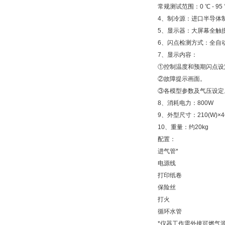
常规测试范围：0 ℃ - 95
4、制冷源：进口半导体
5、显示器：大屏幕全触
6、闪点检测方式：全自
7、显示内容：
①控制温度和预期闪点设
②故障提示画面。
③各模型参数及气压设定
8、消耗电力：800W
9、外型尺寸：210(W)×460
10、重量：约20kg
配置：
进气管*
电源线
打印纸卷
保险丝
打火
循环水管
*仪器工作需外接可燃气