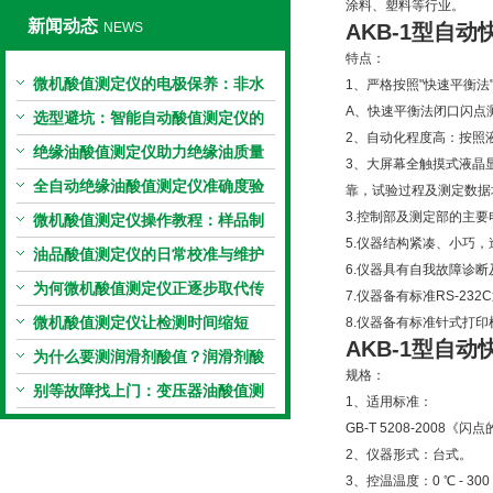
涂料、塑料等行业。
新闻动态
NEWS
AKB-1型自
特点：
微机酸值测定仪的电极保养：非水
1、严格按照"快速平衡
A、快速平衡法闭口闪点测定：
电极的清洗与活化方法
选型避坑：智能自动酸值测定仪的
2、自动化程度高：按照
加热功率与萃取时间关系
绝缘油酸值测定仪助力绝缘油质量
3、大屏幕全触摸式液晶
把控，降低设备故障
全自动绝缘油酸值测定仪准确度验
靠，试验过程及测定数据
3.控制部及测定部的主
证：标准物质标定步骤
微机酸值测定仪操作教程：样品制
5.仪器结构紧凑、小巧
备、参数设置与结果解读
油品酸值测定仪的日常校准与维护
6.仪器具有自我故障诊
流程
为何微机酸值测定仪正逐步取代传
7.仪器备有标准RS-2
统手动滴定法？
微机酸值测定仪让检测时间缩短
8.仪器备有标准针式打
AKB-1型自
50%
为什么要测润滑剂酸值？润滑剂酸
规格：
值测定法告诉你答案
别等故障找上门：变压器油酸值测
1、适用标准：
试仪的预警功能
GB-T 5208-2008
2、仪器形式：台式。
3、控温温度：0 ℃ - 300