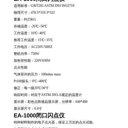
适用标准：GB/T261 ASTM D93 ISO2719
物理尺寸：478.5*319.3*322
重量：约25KG
存储温度：-20℃~50℃
工作温度：10℃~40℃
推荐工作温度：15℃~35℃
工作电压：AC220V/50HZ
整机功率：750W
加热管性能：220V630W
点火性能
气体容许的压力：100mbar maxi.
Pt100探头：0℃~400℃
修正：每一级20℃/36°F
响应时间：对应于ASTM D93-A规定的温度计
显示屏：彩色点阵液晶显示屏，分辨率：640*480
显示屏尺寸：6.4寸
EA-1000闭口闪点仪
特种材料制作的电子点火器，保证上万次的点火试验。