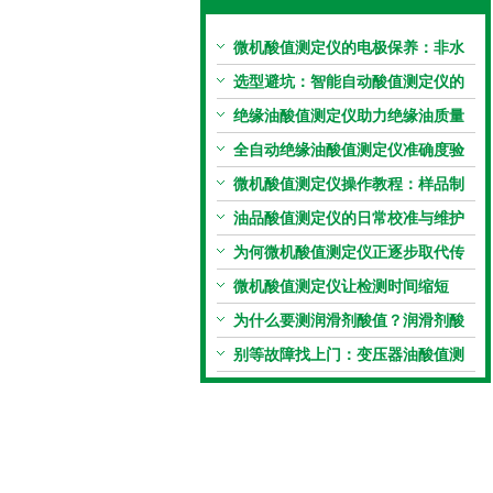
微机酸值测定仪的电极保养：非水
电极的清洗与活化方法
选型避坑：智能自动酸值测定仪的
加热功率与萃取时间关系
绝缘油酸值测定仪助力绝缘油质量
把控，降低设备故障
全自动绝缘油酸值测定仪准确度验
证：标准物质标定步骤
微机酸值测定仪操作教程：样品制
备、参数设置与结果解读
油品酸值测定仪的日常校准与维护
流程
为何微机酸值测定仪正逐步取代传
统手动滴定法？
微机酸值测定仪让检测时间缩短
50%
为什么要测润滑剂酸值？润滑剂酸
值测定法告诉你答案
别等故障找上门：变压器油酸值测
试仪的预警功能