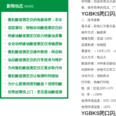
等功能；仪器具有点火器
新闻动态
NEWS
靠、操作简单的优点。广泛应
YGBKS闭口
微机酸值测定仪的电极保养：非水
二、技术参数
显示器：彩色LCD显示器
电极的清洗与活化方法
选型避坑：智能自动酸值测定仪的
操作方式：触摸屏
加热功率与萃取时间关系
绝缘油酸值测定仪助力绝缘油质量
测量范围：室温~350℃
把控，降低设备故障
全自动绝缘油酸值测定仪准确度验
温度检测：铂电阻
重复性：＞110℃±2℃ ≤1
证：标准物质标定步骤
微机酸值测定仪操作教程：样品制
点火方式：电点火
备、参数设置与结果解读
油品酸值测定仪的日常校准与维护
数据存储：3000条试验
流程
为何微机酸值测定仪正逐步取代传
内部时钟：掉电可正常工
统手动滴定法？
微机酸值测定仪让检测时间缩短
冷却方式：强制风冷
打印机：热敏打印机
50%
为什么要测润滑剂酸值？润滑剂酸
电 源：交流220V±11V，5
值测定法告诉你答案
别等故障找上门：变压器油酸值测
功 率：≤350W
试仪的预警功能
使用环境温度：10℃~35
使用环境湿度：≤85%
YGBKS闭口