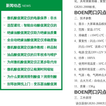
化。具有测量准确，重复
新闻动态
NEWS
GB261-2008标准。
BOEN闭口闪
微机酸值测定仪的电极保养：非水
二、技术参数
1、显示：大屏幕液晶模
电极的清洗与活化方法
选型避坑：智能自动酸值测定仪的
2、范围：室温-375℃
加热功率与萃取时间关系
绝缘油酸值测定仪助力绝缘油质量
3、准确度：≥104℃±2℃ ≤
把控，降低设备故障
全自动绝缘油酸值测定仪准确度验
4、重复性：闪点≤104℃ 
闪点≥104℃ 误差±2 
证：标准物质标定步骤
微机酸值测定仪操作教程：样品制
5、电源:交流220V±22V 50
备、参数设置与结果解读
油品酸值测定仪的日常校准与维护
6、功率：100VA
流程
为何微机酸值测定仪正逐步取代传
7、使用环境温度：10℃-3
统手动滴定法？
微机酸值测定仪让检测时间缩短
8、使用环境湿度：≤85%
9、气源：电、气两种点
50%
为什么要测润滑剂酸值？润滑剂酸
10、点火方式：自动点火
值测定法告诉你答案
别等故障找上门：变压器油酸值测
11、质量：15Kg
试仪的预警功能
BOEN闭口闪
三、工作原理
该仪器按GB261-20