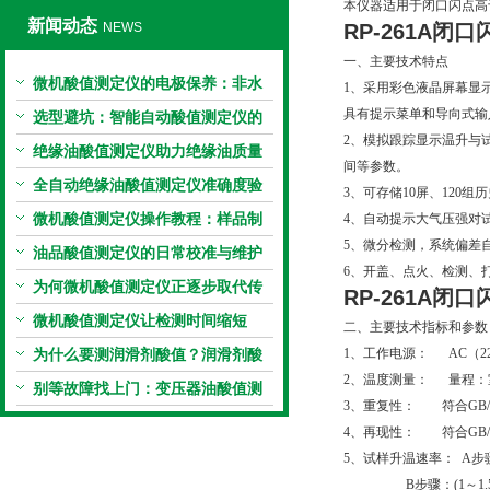
本仪器适用于闭口闪点高
新闻动态
NEWS
RP-261A闭
一、主要技术特点
微机酸值测定仪的电极保养：非水
1、采用彩色液晶屏幕显
具有提示菜单和导向式输
电极的清洗与活化方法
选型避坑：智能自动酸值测定仪的
2、模拟跟踪显示温升与
加热功率与萃取时间关系
绝缘油酸值测定仪助力绝缘油质量
间等参数。
把控，降低设备故障
全自动绝缘油酸值测定仪准确度验
3、可存储10屏、120组
证：标准物质标定步骤
微机酸值测定仪操作教程：样品制
4、自动提示大气压强对
5、微分检测，系统偏差
备、参数设置与结果解读
油品酸值测定仪的日常校准与维护
6、开盖、点火、检测、
流程
为何微机酸值测定仪正逐步取代传
RP-261A闭
统手动滴定法？
微机酸值测定仪让检测时间缩短
二、主要技术指标和参数
50%
为什么要测润滑剂酸值？润滑剂酸
1、工作电源： AC（220±
2、温度测量： 量程：室
值测定法告诉你答案
别等故障找上门：变压器油酸值测
3、重复性： 符合GB/T2
试仪的预警功能
4、再现性： 符合GB/T2
5、试样升温速率： A步骤：
B步骤：(1～1.5)℃