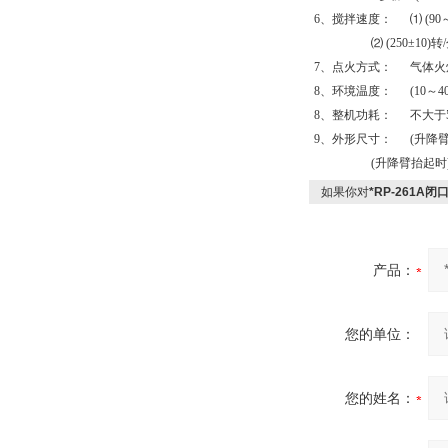
6、搅拌速度： ⑴ (90
⑵ (250±10)转
7、点火方式： 气体火
8、环境温度： (10～4
8、整机功耗： 不大于5
9、外形尺寸： (升降臂未抬
(升降臂抬起时) 410
如果你对
*RP-261A
产品：
您的单位：
您的姓名：