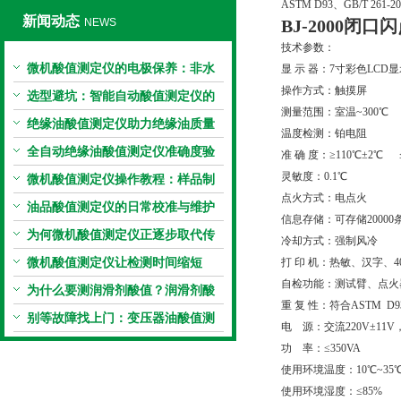
ASTM D93、GB/T 26
新闻动态
NEWS
BJ-2000闭
技术参数：
微机酸值测定仪的电极保养：非水
显 示 器：7寸彩色LCD
操作方式：触摸屏
电极的清洗与活化方法
选型避坑：智能自动酸值测定仪的
测量范围：室温~300℃
加热功率与萃取时间关系
绝缘油酸值测定仪助力绝缘油质量
温度检测：铂电阻
把控，降低设备故障
全自动绝缘油酸值测定仪准确度验
准 确 度：≥110℃±2℃ ≤
灵敏度：0.1℃
证：标准物质标定步骤
微机酸值测定仪操作教程：样品制
点火方式：电点火
备、参数设置与结果解读
油品酸值测定仪的日常校准与维护
信息存储：可存储2000
流程
为何微机酸值测定仪正逐步取代传
冷却方式：强制风冷
统手动滴定法？
微机酸值测定仪让检测时间缩短
打 印 机：热敏、汉字、4
自检功能：测试臂、点火
50%
为什么要测润滑剂酸值？润滑剂酸
重 复 性：符合ASTM D93
值测定法告诉你答案
别等故障找上门：变压器油酸值测
电 源：交流220V±11V，5
试仪的预警功能
功 率：≤350VA
使用环境温度：10℃~35
使用环境湿度：≤85%