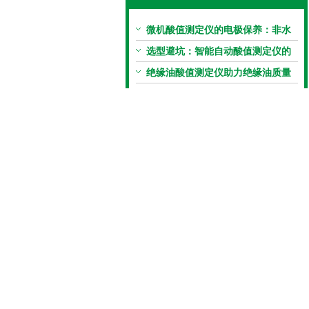
微机酸值测定仪的电极保养：非水
电极的清洗与活化方法
选型避坑：智能自动酸值测定仪的
加热功率与萃取时间关系
绝缘油酸值测定仪助力绝缘油质量
把控，降低设备故障
全自动绝缘油酸值测定仪准确度验
证：标准物质标定步骤
微机酸值测定仪操作教程：样品制
备、参数设置与结果解读
油品酸值测定仪的日常校准与维护
流程
为何微机酸值测定仪正逐步取代传
统手动滴定法？
微机酸值测定仪让检测时间缩短
50%
为什么要测润滑剂酸值？润滑剂酸
值测定法告诉你答案
别等故障找上门：变压器油酸值测
试仪的预警功能