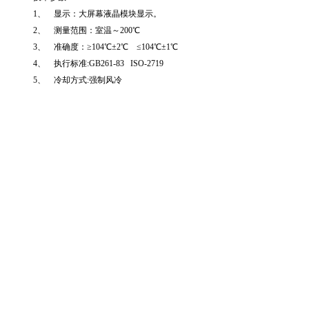
1、 显示：大屏幕液晶模块显示。
2、 测量范围：室温～200℃
3、 准确度：≥104℃±2℃ ≤104℃±1℃
4、 执行标准:GB261-83 ISO-2719
5、 冷却方式:强制风冷
6、 重复性：闪点≤104℃ 误差±2℃
闪点≥104℃ 误差±4℃
7、 电源：交流220V±22V 50Hz±2.5Hz
8、 功率：100VA
9、 使用环境温度：10℃～35℃
10、 使用环境湿度：≤85％
11、 质量：15Kg
12、带有大气压校正功能.
外型尺寸：410X260X300
CS-B
闭口闪点自动测定仪
仪器采用微计算机技术，大屏幕LCD液晶显示。仪器按标准方法升温、自
定闪点值、自动打印结果。测试完毕后能自动冷却，实现了工作过程全自动
简单等优点。广泛用于电力、石油、化工、商检、科研等部门。符合ISO—2719