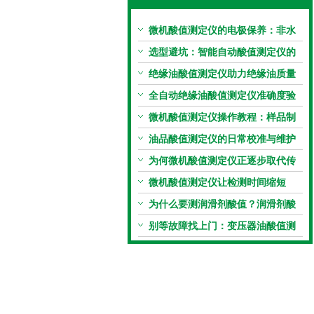
微机酸值测定仪的电极保养：非水
电极的清洗与活化方法
选型避坑：智能自动酸值测定仪的
加热功率与萃取时间关系
绝缘油酸值测定仪助力绝缘油质量
把控，降低设备故障
全自动绝缘油酸值测定仪准确度验
证：标准物质标定步骤
微机酸值测定仪操作教程：样品制
备、参数设置与结果解读
油品酸值测定仪的日常校准与维护
流程
为何微机酸值测定仪正逐步取代传
统手动滴定法？
微机酸值测定仪让检测时间缩短
50%
为什么要测润滑剂酸值？润滑剂酸
值测定法告诉你答案
别等故障找上门：变压器油酸值测
试仪的预警功能