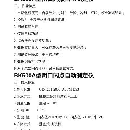
二、 性能特点
1. 自动化程度高：自动升温、搅拌、升降、冷却、打印、校准测试结果；
2. 控温*：全程严格执行国标要求；
3. 测试超温自停；
4. 仪器自检功能；
5. 点火器亮度调整功能；
6. 数据存储量大，可保存3000条分析测试记录；
7. 测试臂升降采用垂直式结构；
8. 数据记录打印功能；
9. 对全未知闪点样品可采用预测试方式。
BK500A型
闭口闪点自动测定仪
三、技术指标
1.符合标准： GB/T261-2008 ASTM D93
2.显示方式： 触摸式高清晰度彩色LCD
3.测量范围： 室温～350℃
4.分 辨 率： 0.1℃
5.重 复 性： 闪点值≤110℃时±1℃ 闪点值＞110℃时±2℃
6.升降方式： 垂直式(测试臂)