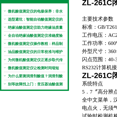
ZL-26
微机酸值测定仪的电极保养：非水
主要技术参数
电极的清洗与活化方法
选型避坑：智能自动酸值测定仪的
标准：GB/T261
加热功率与萃取时间关系
绝缘油酸值测定仪助力绝缘油质量
工作电压：AC22
把控，降低设备故障
全自动绝缘油酸值测定仪准确度验
工作功率：600
证：标准物质标定步骤
微机酸值测定仪操作教程：样品制
外型尺寸：360×4
备、参数设置与结果解读
油品酸值测定仪的日常校准与维护
闪点范围：40-3
流程
为何微机酸值测定仪正逐步取代传
RS232计算机
统手动滴定法？
微机酸值测定仪让检测时间缩短
ZL-26
50%
为什么要测润滑剂酸值？润滑剂酸
系统特点
值测定法告诉你答案
别等故障找上门：变压器油酸值测
5．7〞高分辨
试仪的预警功能
全中文菜单，
电点火，无须
试验时检测机