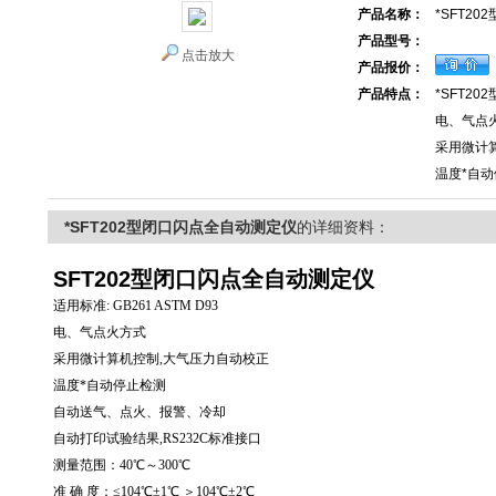
产品名称：
*SFT2
产品型号：
点击放大
产品报价：
产品特点：
*SFT2
电、气点
采用微计
温度*自
*SFT202型闭口闪点全自动测定仪
的详细资料：
SFT202型闭口闪点全自动测定仪
适用标准: GB261 ASTM D93
电、气点火方式
采用微计算机控制,大气压力自动校正
温度*自动停止检测
自动送气、点火、报警、冷却
自动打印试验结果,RS232C标准接口
测量范围：40℃～300℃
准 确 度：≤104℃±1℃ ＞104℃±2℃