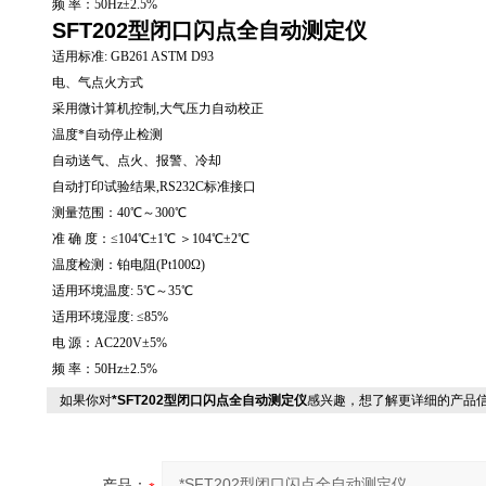
频 率：50Hz±2.5%
SFT202型闭口闪点全自动测定仪
适用标准: GB261 ASTM D93
电、气点火方式
采用微计算机控制,大气压力自动校正
温度*自动停止检测
自动送气、点火、报警、冷却
自动打印试验结果,RS232C标准接口
测量范围：40℃～300℃
准 确 度：≤104℃±1℃ ＞104℃±2℃
温度检测：铂电阻(Pt100Ω)
适用环境温度: 5℃～35℃
适用环境湿度: ≤85%
电 源：AC220V±5%
频 率：50Hz±2.5%
如果你对
*SFT202型闭口闪点全自动测定仪
感兴趣，想了解更详细的产品
产品：