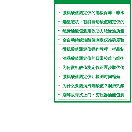
微机酸值测定仪的电极保养：非水
电极的清洗与活化方法
选型避坑：智能自动酸值测定仪的
加热功率与萃取时间关系
绝缘油酸值测定仪助力绝缘油质量
把控，降低设备故障
全自动绝缘油酸值测定仪准确度验
证：标准物质标定步骤
微机酸值测定仪操作教程：样品制
备、参数设置与结果解读
油品酸值测定仪的日常校准与维护
流程
为何微机酸值测定仪正逐步取代传
统手动滴定法？
微机酸值测定仪让检测时间缩短
50%
为什么要测润滑剂酸值？润滑剂酸
值测定法告诉你答案
别等故障找上门：变压器油酸值测
试仪的预警功能