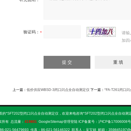
验证码：
请输
加四
上一篇：
低价供应WBSD-3闭口闪点全自动测定仪
下一篇：
*FA-T261闭
的*SFT202型闭口闪点全自动测定仪，欢迎来电咨询*SFT202型闭口闪点全自动测
权所有 总流量：
419801
GoogleSitemap
管理登陆
ICP备案号：
沪ICP备17006008号
6-021-56479693 传真：86-021-56146322 联系人：吴宝娟 邮箱：359845197@q