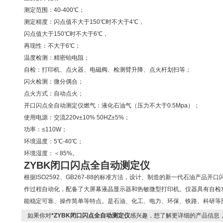
测定范围：40-400℃；
测定精度：闪点值不大于150℃时不大于4℃，
闪点值大于150℃时不大于6℃，
再现性：不大于6℃；
温度检测：精密铂电阻；
自检：打印机、点火器、电磁阀、检测臂升降、点火杆划扫等；
闪火检测：微分偶合；
点火方式：自动点火；
开口闪点全自动测定仪燃气：液化石油气（压力不大于0.5Mpa）；
使用电源：交流220v±10% 50HZ±5%；
功率：≤110W；
环境温度：5℃-40℃；
环境湿度：＜85%。
ZYBK
闭口闪点全自动测定仪
根据ISO2592、GB267-88的标准方法，设计、制造的新一代石油产品
作过程自动化，配备了大屏幕液晶显示器和热敏微型打印机。仪器具有自检
能稳定可靠、操作简单等特点。是石油、化工、电力、环保、铁路、科研等
如果你对
*ZYBK闭口闪点全自动测定仪
感兴趣，想了解更详细的产品信息