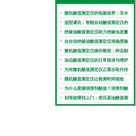
微机酸值测定仪的电极保养：非水
电极的清洗与活化方法
选型避坑：智能自动酸值测定仪的
加热功率与萃取时间关系
绝缘油酸值测定仪助力绝缘油质量
把控，降低设备故障
全自动绝缘油酸值测定仪准确度验
证：标准物质标定步骤
微机酸值测定仪操作教程：样品制
备、参数设置与结果解读
油品酸值测定仪的日常校准与维护
流程
为何微机酸值测定仪正逐步取代传
统手动滴定法？
微机酸值测定仪让检测时间缩短
50%
为什么要测润滑剂酸值？润滑剂酸
值测定法告诉你答案
别等故障找上门：变压器油酸值测
试仪的预警功能