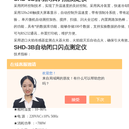
采用闭环控制技术，实现了升温速度的良好控制。采用风冷装置，快速冷却
采用320x240触摸大屏幕显示，自动控制升温速度，带有强制冷系统，带
验， 单片微机自动测控加热、搅拌、扫描、闪火全过程，内置两路加热棒
的功能，具有*的数据库功能，能够存储100个数据，支持实验数据的存储、
可与RS232通讯，外置打印机，维护方便。
采用进口火焰传感器监测点火器火焰，火焰熄灭后自动点火，确保引火有效
SHD-3B自动闭口闪点测定仪
技术指标：
★符合标准 ： GB/T261-83 ASTM D93 ISO2719
★量程 ：室温~400℃
欢迎您！
★分辨率 ：0.1℃
来自局域网的朋友！有什么可以帮助您的
★重复性：≤2℃
吗？
★开盖时间：1.5S
★环境温度 ：5—40℃(室内)
★存放温度 ：－10—55℃(室内)
★相对湿度：10~80%
★电 源 ：220VAC±10% 50Hz
★消耗功率 ：<700W