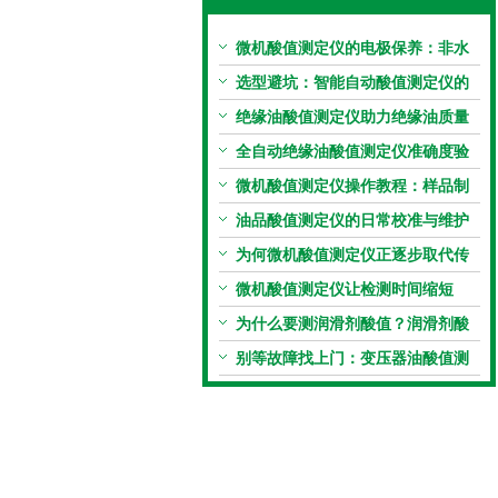
微机酸值测定仪的电极保养：非水
电极的清洗与活化方法
选型避坑：智能自动酸值测定仪的
加热功率与萃取时间关系
绝缘油酸值测定仪助力绝缘油质量
把控，降低设备故障
全自动绝缘油酸值测定仪准确度验
证：标准物质标定步骤
微机酸值测定仪操作教程：样品制
备、参数设置与结果解读
油品酸值测定仪的日常校准与维护
流程
为何微机酸值测定仪正逐步取代传
统手动滴定法？
微机酸值测定仪让检测时间缩短
50%
为什么要测润滑剂酸值？润滑剂酸
值测定法告诉你答案
别等故障找上门：变压器油酸值测
试仪的预警功能