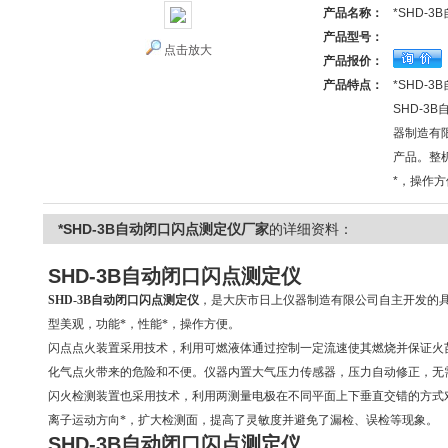
产品名称：
*SHD-
产品型号：
点击放大
产品报价：
产品特点：
*SHD-
SHD-3
器制造有
产品。整
*，操作方
*SHD-3B自动闭口闪点测定仪厂家
的详细资料：
SHD-3B自动闭口闪点测定仪
SHD-3B自动闭口闪点测定仪
，是大庆市日上仪器制造有限公司自主开发的
型美观，功能*，性能*，操作方便。
闪点点火装置采用技术，利用可燃液体通过控制一定流速使其燃烧并保证火
化气点火带来的危险和不便。仪器内置大气压力传感器，压力自动修正，无
闪火检测装置也采用技术，利用两测量电极在不同平面上下垂直交错的方式
离子运动方向*，扩大检测面，提高了灵敏度并避免了漏检、误检等现象。
SHD-3B自动闭口闪点测定仪