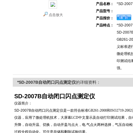
产品名称：
*SD-2
产品型号：
点击放大
产品报价：
产品特点：
*SD-2
SD-20
GB261-
义标准进
微处理机
印测试结
强。
*SD-2007B自动闭口闪点测定仪
的详细资料：
SD-2007B自动闭口闪点测定仪
仪器简介：
SD-2007B自动闭口闪点测定仪
是一款符合标准
GB261-2008
和
ISO2719-2002
仪器，
应用了微处理机技术，大屏幕LCD中文显示及自动打印测试结果，自
升降，自动升温、切换，自动开盖与点火，电.气点火两种选择，气压自动
过程全程自动化。可任意存储和删除试验结果。