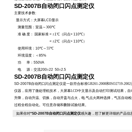
SD-2007B自动闭口闪点测定仪
主要技术参数:
显示
方式：大屏幕
LCD
显示
测量范围：
室温
～3
00
℃
准
确
度：
国家标准
<
±
1
℃
（闪点
< 110
℃
）
<
±
2
℃
（闪点
> 110
℃
）
使用环境：
10
℃～55
℃
环境湿度：＜
85%
功
率：
550VA
电
源：交流
200
±
22 50
±
2.5
SD-2007B自动闭口闪点测定仪
SD-2007B自动闭口闪点测定仪
是一款符合标准
GB261-2008
和
ISO2719-2002
仪器，
应用了微处理机技术，大屏幕LCD中文显示及自动打印测试结果，自
升降，自动升温、切换，自动开盖与点火，电.气点火两种选择，气压自动
过程全程自动化。可任意存储和删除试验结果。
如果你对
*SD-2007B自动闭口闪点测定仪
感兴趣，想了解更详细的产品信