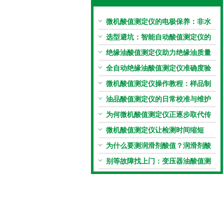
微机酸值测定仪的电极保养：非水
电极的清洗与活化方法
选型避坑：智能自动酸值测定仪的
加热功率与萃取时间关系
绝缘油酸值测定仪助力绝缘油质量
把控，降低设备故障
全自动绝缘油酸值测定仪准确度验
证：标准物质标定步骤
微机酸值测定仪操作教程：样品制
备、参数设置与结果解读
油品酸值测定仪的日常校准与维护
流程
为何微机酸值测定仪正逐步取代传
统手动滴定法？
微机酸值测定仪让检测时间缩短
50%
为什么要测润滑剂酸值？润滑剂酸
值测定法告诉你答案
别等故障找上门：变压器油酸值测
试仪的预警功能