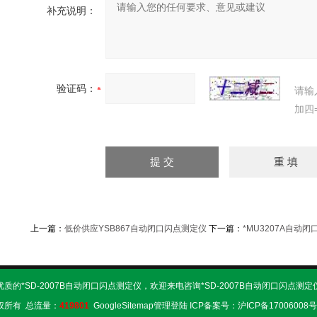
补充说明：
验证码：
请输
加四
上一篇：
低价供应YSB867自动闭口闪点测定仪
下一篇：
*MU3207A自动
质的*SD-2007B自动闭口闪点测定仪，欢迎来电咨询*SD-2007B自动闭口闪点测
权所有 总流量：
419801
GoogleSitemap
管理登陆
ICP备案号：
沪ICP备17006008号