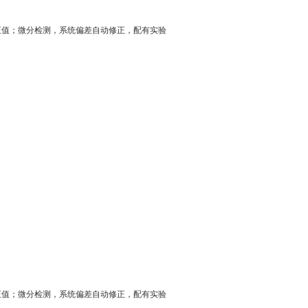
正值；微分检测，系统偏差自动修正，配有实验
正值；微分检测，系统偏差自动修正，配有实验