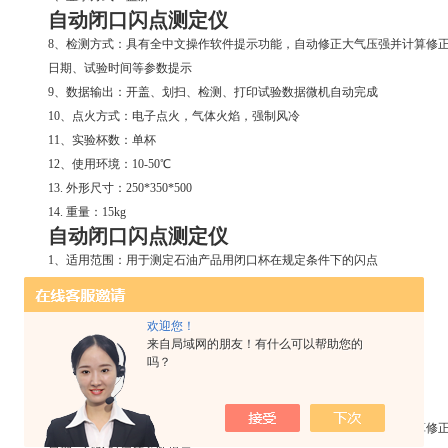
自动闭口闪点测定仪
8、检测方式：具有全中文操作软件提示功能，自动修正大气压强并计算修
日期、试验时间等参数提示
9、数据输出：开盖、划扫、检测、打印试验数据微机自动完成
10、点火方式：电子点火，气体火焰，强制风冷
11、实验杯数：单杯
12、使用环境：10-50℃
13. 外形尺寸：250*350*500
14. 重量：15kg
自动闭口闪点测定仪
1、适用范围：用于测定石油产品用闭口杯在规定条件下的闪点
2、量 程：室温～300℃
3、分辨率：0.1℃
欢迎您！
4、重复性：≤2℃
来自局域网的朋友！有什么可以帮助您的
5、再现性：≤±4℃
吗？
6、升降方式：自动倾斜
7、显示方式：蓝屏
8、检测方式：具有全中文操作软件提示功能，自动修正大气压强并计算修