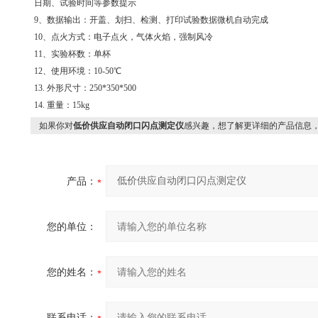
日期、试验时间等参数提示
9、数据输出：开盖、划扫、检测、打印试验数据微机自动完成
10、点火方式：电子点火，气体火焰，强制风冷
11、实验杯数：单杯
12、使用环境：10-50℃
13. 外形尺寸：250*350*500
14. 重量：15kg
如果你对
低价供应自动闭口闪点测定仪
感兴趣，想了解更详细的产品信息
产品：
您的单位：
您的姓名：
联系电话：