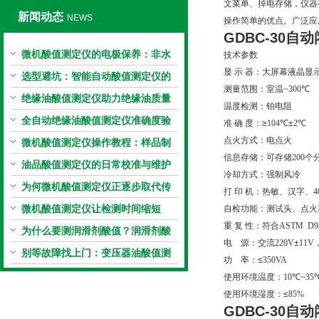
文菜单、掉电存储，仪器
新闻动态
NEWS
操作简单的优点。广泛应
GDBC-30
自动
微机酸值测定仪的电极保养：非水
技术参数
显
示
器：大屏幕液晶显
电极的清洗与活化方法
选型避坑：智能自动酸值测定仪的
测量范围：室温
~300
℃
加热功率与萃取时间关系
绝缘油酸值测定仪助力绝缘油质量
温度检测：铂电阻
把控，降低设备故障
全自动绝缘油酸值测定仪准确度验
准
确
度：≥
104
℃±
2
℃
点火方式：电点火
证：标准物质标定步骤
微机酸值测定仪操作教程：样品制
信息存储：可存储
200
个
备、参数设置与结果解读
油品酸值测定仪的日常校准与维护
冷却方式：强制风冷
流程
为何微机酸值测定仪正逐步取代传
打
印
机：热敏、汉字、
4
统手动滴定法？
微机酸值测定仪让检测时间缩短
自检功能：测试头、点火
重
复
性：符合
ASTM D93
50%
为什么要测润滑剂酸值？润滑剂酸
电
源：交流
220V
±
11V
值测定法告诉你答案
别等故障找上门：变压器油酸值测
功
率：≤
350VA
试仪的预警功能
使用环境温度：
10
℃
~35
使用环境湿度：≤
85%
GDBC-30
自动