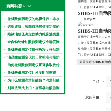
整功能；仪器具有测量准
新闻动态
NEWS
门，符合ASTM D93 、GB
SHBS-III
自动
微机酸值测定仪的电极保养：非水
二、技术参数
电极的清洗与活化方法
选型避坑：智能自动酸值测定仪的
SHBS-III
自动
加热功率与萃取时间关系
绝缘油酸值测定仪助力绝缘油质量
要用于石油产品闭口闪点
把控，降低设备故障
全自动绝缘油酸值测定仪准确度验
方便；仪器具有掉电存储
整功能；仪器具有测量准
证：标准物质标定步骤
微机酸值测定仪操作教程：样品制
门，符合ASTM D93 、GB
备、参数设置与结果解读
油品酸值测定仪的日常校准与维护
如果你对
*SHBS-II
流程
为何微机酸值测定仪正逐步取代传
统手动滴定法？
微机酸值测定仪让检测时间缩短
50%
为什么要测润滑剂酸值？润滑剂酸
产品：
值测定法告诉你答案
别等故障找上门：变压器油酸值测
试仪的预警功能
您的单位：