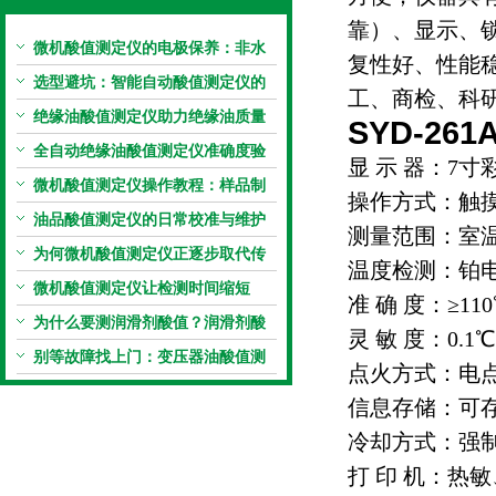
靠）、显示、
微机酸值测定仪的电极保养：非水
复性好、性能
电极的清洗与活化方法
选型避坑：智能自动酸值测定仪的
工、商检、科
加热功率与萃取时间关系
绝缘油酸值测定仪助力绝缘油质量
SYD-2
把控，降低设备故障
全自动绝缘油酸值测定仪准确度验
显 示 器：7寸
证：标准物质标定步骤
微机酸值测定仪操作教程：样品制
操作方式：触
备、参数设置与结果解读
油品酸值测定仪的日常校准与维护
测量范围：室温~
流程
为何微机酸值测定仪正逐步取代传
温度检测：铂
统手动滴定法？
微机酸值测定仪让检测时间缩短
准 确 度：≥11
50%
为什么要测润滑剂酸值？润滑剂酸
灵 敏 度：0.1℃
值测定法告诉你答案
别等故障找上门：变压器油酸值测
点火方式：电
试仪的预警功能
信息存储：可存
冷却方式：强
打 印 机：热敏