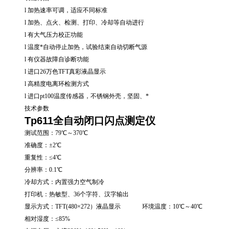
l 加热速率可调，适应不同标准
l 加热、点火、检测、打印、冷却等自动进行
l 有大气压力校正功能
l 温度*自动停止加热，试验结束自动切断气源
l 有仪器故障自诊断功能
l 进口26万色TFT真彩液晶显示
l 高精度电离环检测方式
l 进口pt100温度传感器，不锈钢外壳，坚固、*
技术参数
Tp611全自动闭口闪点测定仪
测试范围：79℃～370℃
准确度：±2℃
重复性：≤4℃
分辨率：0.1℃
冷却方式：内置强力空气制冷
打印机：热敏型、36个字符、汉字输出
显示方式：TFT(480×272）液晶显示 环境温度：10℃～40
相对湿度：≤85%