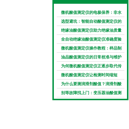
微机酸值测定仪的电极保养：非水
电极的清洗与活化方法
选型避坑：智能自动酸值测定仪的
加热功率与萃取时间关系
绝缘油酸值测定仪助力绝缘油质量
把控，降低设备故障
全自动绝缘油酸值测定仪准确度验
证：标准物质标定步骤
微机酸值测定仪操作教程：样品制
备、参数设置与结果解读
油品酸值测定仪的日常校准与维护
流程
为何微机酸值测定仪正逐步取代传
统手动滴定法？
微机酸值测定仪让检测时间缩短
50%
为什么要测润滑剂酸值？润滑剂酸
值测定法告诉你答案
别等故障找上门：变压器油酸值测
试仪的预警功能