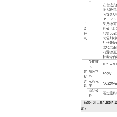
出
彩色液晶
按实验顺
内置微型
USB/
主
采用德国
要
机械活动
特
只需设定
点
无需判断
红外无接
试验结束
内置德国
长寿命自
使用环
10℃～9
境
其
加热功
800W
它
率
参
电源电
AC220V
数
压
辅助设
需要通风
备
如果你对
大量供应DP-
系：