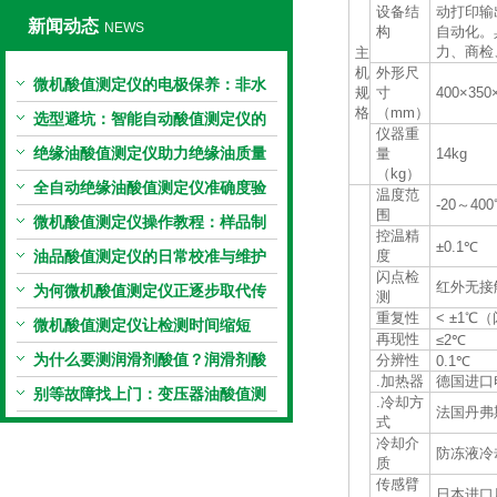
设备结
动打印输
新闻动态
NEWS
构
自动化。
力、商检
主
机
外形尺
微机酸值测定仪的电极保养：非水
规
寸
400×35
格
（mm）
电极的清洗与活化方法
选型避坑：智能自动酸值测定仪的
仪器重
加热功率与萃取时间关系
绝缘油酸值测定仪助力绝缘油质量
量
14kg
（kg）
把控，降低设备故障
全自动绝缘油酸值测定仪准确度验
温度范
-20～4
围
证：标准物质标定步骤
微机酸值测定仪操作教程：样品制
控温精
±0.1℃
备、参数设置与结果解读
油品酸值测定仪的日常校准与维护
度
闪点检
红外无接
流程
为何微机酸值测定仪正逐步取代传
测
重复性
< ±1℃（
统手动滴定法？
微机酸值测定仪让检测时间缩短
再现性
≤2℃
50%
为什么要测润滑剂酸值？润滑剂酸
分辨性
0.1℃
.加热器
德国进口电
值测定法告诉你答案
别等故障找上门：变压器油酸值测
.冷却方
法国丹弗
式
试仪的预警功能
冷却介
防冻液冷
质
传感臂
日本进口