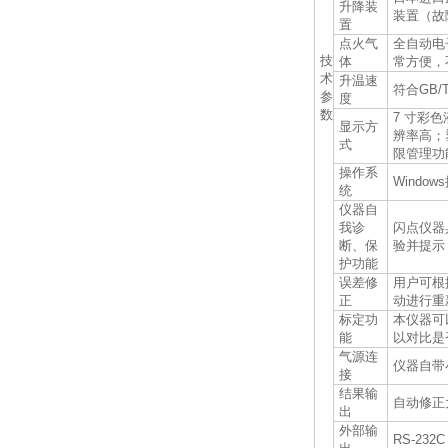
升降装
装置（故
置
点火气
全自动电
技
体
常方便，
术
升温速
符合GB/T
参
度
数
7 寸彩
显示方
辨率高；
式
限管理功
操作系
Wind
统
仪器自
我诊
闪点仪器
断、保
验并提示
护功能
误差修
用户可根
正
动进行重
标定功
本仪器可
能
以对比是
气源连
仪器自带
接
结果输
自动修正
出
外部输
RS-23