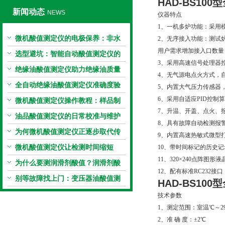
HAD-BS10
新闻动态
NEWS
仪器特点
1、一机多炉功能：采用
微机酸值测定仪的电极保养：非水
2、无序接入功能：测试
用户需求增加接入口数量
电极的清洗与活化方法
选型避坑：智能自动酸值测定仪的
3、采用高速信号处理器
加热功率与萃取时间关系
绝缘油酸值测定仪助力绝缘油质量
4、无气源电点火方式，
把控，降低设备故障
全自动绝缘油酸值测定仪准确度验
5、内置大气压力传感器
6、采用自适应PID控
证：标准物质标定步骤
微机酸值测定仪操作教程：样品制
7、升温、开盖、点火、
备、参数设置与结果解读
油品酸值测定仪的日常校准与维护
8、具有故障自动检测报
流程
为何微机酸值测定仪正逐步取代传
9、内置高速热敏式微型
统手动滴定法？
微机酸值测定仪让检测时间缩短
10、带时间标记的历史记录
11、320×240点阵
50%
为什么要测润滑剂酸值？润滑剂酸
12、配有标准RC232
值测定法告诉你答案
别等故障找上门：变压器油酸值测
HAD-BS10
试仪的预警功能
技术参数
1、测定范围：室温℃～29
2、准 确 度：±2℃