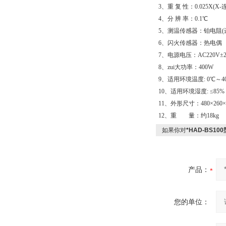
3、重 复 性：0.025X
4、分 辨 率：0.1℃
5、测温传感器：铂电阻(进口
6、闪火传感器：热电偶
7、电源电压：AC220V±20
8、zui大功率：400W
9、适用环境温度: 0℃～4
10、适用环境湿度: ≤85%
11、外形尺寸：480×260×3
12、重 量：约18kg
如果你对
*HAD-BS1
产品：
您的单位：