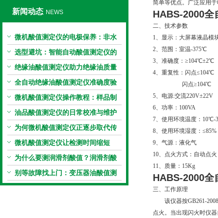
简单等优点。广泛应用于电
新闻动态
NEWS
HABS-2000
全
二、技术参数
微机酸值测定仪的电极保养：非水
1、显示：大屏幕液晶模
2、范围：室温-375℃
电极的清洗与活化方法
选型避坑：智能自动酸值测定仪的
3、准确度：≥104℃±2℃ 
加热功率与萃取时间关系
绝缘油酸值测定仪助力绝缘油质量
4、重复性：闪点≤104
把控，降低设备故障
全自动绝缘油酸值测定仪准确度验
闪点≥104℃ 误
5、电源:交流220V±22V 5
证：标准物质标定步骤
微机酸值测定仪操作教程：样品制
6、功率：100VA
备、参数设置与结果解读
油品酸值测定仪的日常校准与维护
7、使用环境温度：10℃-3
流程
为何微机酸值测定仪正逐步取代传
8、使用环境湿度：≤85%
统手动滴定法？
微机酸值测定仪让检测时间缩短
9、气源：液化气
10、点火方式：自动点火
50%
为什么要测润滑剂酸值？润滑剂酸
11、质量：15Kg
值测定法告诉你答案
别等故障找上门：变压器油酸值测
HABS-2000
全
试仪的预警功能
三、工作原理
该仪器按GB261-2
点火。当出现闪火时仪器