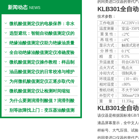
的同类进口仪器的替代产
新闻动态
NEWS
KLB301
全自动
技术参数：
工作电源：
AC220V±10
微机酸值测定仪的电极保养：非水
温度测量：
室温~350
电极的清洗与活化方法
选型避坑：智能自动酸值测定仪的
重 复 性：
≤2℃
再 现 性：
≤4℃
加热功率与萃取时间关系
绝缘油酸值测定仪助力绝缘油质量
显示方式：
触摸式彩
分 辨 性：
0.1℃
把控，降低设备故障
全自动绝缘油酸值测定仪准确度验
精 度：
0.5%
证：标准物质标定步骤
微机酸值测定仪操作教程：样品制
升温速度：
符合GB/T2
点火方式：
电点火
备、参数设置与结果解读
油品酸值测定仪的日常校准与维护
冷却方式：
强制风冷
环境温度：
（10～40
流程
为何微机酸值测定仪正逐步取代传
相对湿度：
≤80%
整机功耗：
不大于500
统手动滴定法？
微机酸值测定仪让检测时间缩短
外型尺寸：
300mm*23
50%
为什么要测润滑剂酸值？润滑剂酸
重 量：
11.35kg
KLB301
全自动
值测定法告诉你答案
别等故障找上门：变压器油酸值测
该仪器是根据国标准GB/
试仪的预警功能
液晶屏幕显示，全中文人
样标号、大气压强、试验
的同类进口仪器的替代产