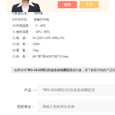
6.升降方式： 垂直式(测试臂)
7.点火方式： 电点火
8.数据记录： 3000条
9.打印方式： 热敏打印机
10.环境温度： 5～40℃
11.相对湿度： 10%～80%
12.电 源： AC220V±10% 50Hz±5%
13.功 率： 350W
14.重 量： 15kg
15.外 形： (长*宽*高)410*290*315mm
如果你对
*IBS-261B闭口闪点全自动测定仪
感兴趣，想了解更详细的产品
产品：
您的单位：