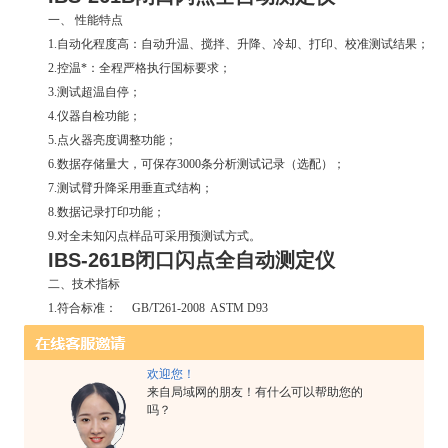
一、 性能特点
1.自动化程度高：自动升温、搅拌、升降、冷却、打印、校准测试结果；
2.控温*：全程严格执行国标要求；
3.测试超温自停；
4.仪器自检功能；
5.点火器亮度调整功能；
6.数据存储量大，可保存3000条分析测试记录（选配）；
7.测试臂升降采用垂直式结构；
8.数据记录打印功能；
9.对全未知闪点样品可采用预测试方式。
IBS-261B
闭口闪点全自动测定仪
二、技术指标
1.符合标准： GB/T261-2008 ASTM D93
2.显示方式： 触摸式高清晰度彩色LCD
3.测量范围： 室温～350℃
欢迎您！
4.分 辨 率： 0.1℃
来自局域网的朋友！有什么可以帮助您的
5.重 复 性: 闪点值≤110℃时±1℃
吗？
闪点值＞110℃时±2℃