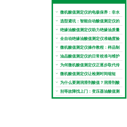
微机酸值测定仪的电极保养：非水
电极的清洗与活化方法
选型避坑：智能自动酸值测定仪的
加热功率与萃取时间关系
绝缘油酸值测定仪助力绝缘油质量
把控，降低设备故障
全自动绝缘油酸值测定仪准确度验
证：标准物质标定步骤
微机酸值测定仪操作教程：样品制
备、参数设置与结果解读
油品酸值测定仪的日常校准与维护
流程
为何微机酸值测定仪正逐步取代传
统手动滴定法？
微机酸值测定仪让检测时间缩短
50%
为什么要测润滑剂酸值？润滑剂酸
值测定法告诉你答案
别等故障找上门：变压器油酸值测
试仪的预警功能