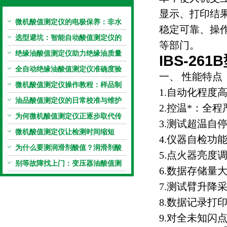
显示、打印结
微机酸值测定仪的电极保养：非水
稳定可靠、操
电极的清洗与活化方法
选型避坑：智能自动酸值测定仪的
等部门。
加热功率与萃取时间关系
绝缘油酸值测定仪助力绝缘油质量
IBS-261
把控，降低设备故障
全自动绝缘油酸值测定仪准确度验
一、 性能特点
证：标准物质标定步骤
微机酸值测定仪操作教程：样品制
1.自动化程
备、参数设置与结果解读
油品酸值测定仪的日常校准与维护
2.控温*：全
流程
为何微机酸值测定仪正逐步取代传
3.测试超温自
统手动滴定法？
微机酸值测定仪让检测时间缩短
4.仪器自检功
50%
为什么要测润滑剂酸值？润滑剂酸
5.点火器亮度
值测定法告诉你答案
别等故障找上门：变压器油酸值测
6.数据存储量
试仪的预警功能
7.测试臂升降
8.数据记录打
9.对全未知闪