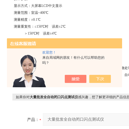
显示方式：大屏幕LCD中文显示
测量范围：室温~400℃
测量精度：±0.1℃
测量重复性：≤150℃时 误差±2℃
＞150℃时 误差±4℃
使用温度：10~45℃
使用湿度：≤85%
欢迎您！
电 源：交流220V±10%，50Hz
来自局域网的朋友！有什么可以帮助您的
SD-2000K型全自动闭口闪点测试仪
吗？
采用国家标准GB267-88和GB3536-83全自动开口闪点测定方法，应用
果，自动化程度高，人机对话能力强。该仪器具有自动升降、自动升温、自
测试过程全程自动化。
如果你对
大量批发全自动闭口闪点测试仪
感兴趣，想了解更详细的产品信
产品：