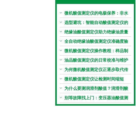
微机酸值测定仪的电极保养：非水
电极的清洗与活化方法
选型避坑：智能自动酸值测定仪的
加热功率与萃取时间关系
绝缘油酸值测定仪助力绝缘油质量
把控，降低设备故障
全自动绝缘油酸值测定仪准确度验
证：标准物质标定步骤
微机酸值测定仪操作教程：样品制
备、参数设置与结果解读
油品酸值测定仪的日常校准与维护
流程
为何微机酸值测定仪正逐步取代传
统手动滴定法？
微机酸值测定仪让检测时间缩短
50%
为什么要测润滑剂酸值？润滑剂酸
值测定法告诉你答案
别等故障找上门：变压器油酸值测
试仪的预警功能