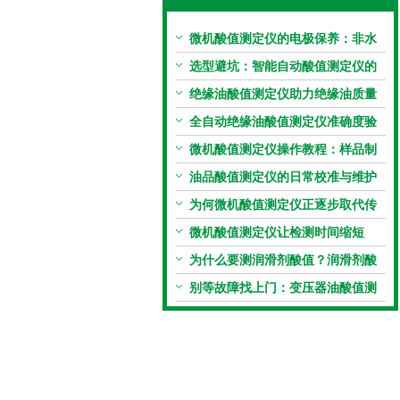
微机酸值测定仪的电极保养：非水
电极的清洗与活化方法
选型避坑：智能自动酸值测定仪的
加热功率与萃取时间关系
绝缘油酸值测定仪助力绝缘油质量
把控，降低设备故障
全自动绝缘油酸值测定仪准确度验
证：标准物质标定步骤
微机酸值测定仪操作教程：样品制
备、参数设置与结果解读
油品酸值测定仪的日常校准与维护
流程
为何微机酸值测定仪正逐步取代传
统手动滴定法？
微机酸值测定仪让检测时间缩短
50%
为什么要测润滑剂酸值？润滑剂酸
值测定法告诉你答案
别等故障找上门：变压器油酸值测
试仪的预警功能