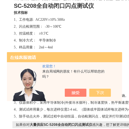
SC-5208全
自动闭口闪点测试仪
技术指标
1、工作电源: AC220V±10% 50Hz
2、闪点检测范围： -30～100℃
3、控温精度： ±0.5℃
4、制冷方式： 半导体制冷
5、样品用量： 2ml～4ml
6、整机功耗： 不大于300W
7、环境温度： 5℃～30℃
欢迎您！
8、相对湿度： 30～80RH。
来自局域网的朋友！有什么可以帮助您的
SC-5208全
自动闭口闪点测试仪
吗？
性能特点
1、设计制造符合GB/T 5208《闪点的测定 快速平衡闭杯法》要求。
2、采用智能温控仪表控制，PID控制的温度加热系统，温度测试可靠准确。
3、仪器体积小，采用半导体制冷(外接冷水循环)，制冷速度快，热平衡速度
4、测试试样用量少，每次进样仅需2-4 ml。（固体或半固体试样每次进样为4
5、除手动点火外，测试过程中自动恒温，自动检测闪点，锁定并打印测试
如果你对
大量供应SC-5208全自动闭口闪点测试仪
感兴趣，想了解更详细