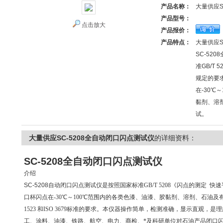
产品名称：
大量供应S
产品型号：
点击放大
产品报价：
产品特点：
大量供应S
SC-52
准GB/T
规定的要
在-30℃
黏剂、溶
试。
大量供应SC-5208全自动闭口闪点测试仪
的详细资料：
SC-5208全
自动闭口闪点测试仪
介绍
SC-5208
自动闭口闪点测试仪
是按照国家标准GB/T 5208《闪点的测定
口杯闪点在-30℃～100℃范围内的各类色漆、油漆、胶黏剂、溶剂、石油及
1523 和ISO 3679标准的要求。本仪器操作简单，检测准确，显示直观
工、涂料、油漆、铁路、航空、电力、商检、*及科研单位对石油产品闭口