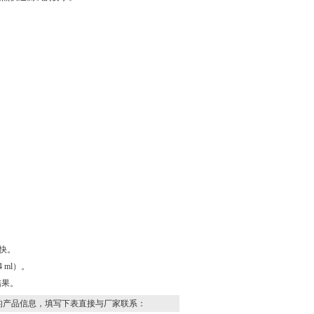
快。
 ml）。
结果。
的产品信息，填写下表直接与厂家联系：