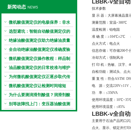
LBBK-v
全自动
新闻动态
NEWS
技术参数
显 示 器：大屏幕液晶显示（
微机酸值测定仪的电极保养：非水
测量范围：室温~300℃
温度检测：铂电阻
电极的清洗与活化方法
选型避坑：智能自动酸值测定仪的
准 确 度：≥104℃±2℃ ≤
加热功率与萃取时间关系
绝缘油酸值测定仪助力绝缘油质量
点火方式：电点火
把控，降低设备故障
全自动绝缘油酸值测定仪准确度验
信息存储：可存储200个
冷却方式：强制风冷
证：标准物质标定步骤
微机酸值测定仪操作教程：样品制
打 印 机：热敏、汉字、4
备、参数设置与结果解读
油品酸值测定仪的日常校准与维护
自检功能：测试头、点火
流程
为何微机酸值测定仪正逐步取代传
重 复 性：符合ASTM D93
统手动滴定法？
微机酸值测定仪让检测时间缩短
电 源：交流220V±11V，5
功 率：≤350VA
50%
为什么要测润滑剂酸值？润滑剂酸
使用环境温度：10℃~35
值测定法告诉你答案
别等故障找上门：变压器油酸值测
使用环境湿度：≤85%
试仪的预警功能
LBBK-v
全自动
主要用于石油产品闭口闪
点火、显示、锁定并打印