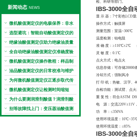
检、科研等部门。
新闻动态
NEWS
IBS-3000
显 示 器：7寸彩色LCD
微机酸值测定仪的电极保养：非水
操作方式：触摸屏
测量范围：室温~300℃
电极的清洗与活化方法
选型避坑：智能自动酸值测定仪的
温度检测：铂电阻
加热功率与萃取时间关系
绝缘油酸值测定仪助力绝缘油质量
准 确 度：≥110℃±2℃ ≤
把控，降低设备故障
全自动绝缘油酸值测定仪准确度验
灵 敏 度：0.1℃
点火方式：电点火
证：标准物质标定步骤
微机酸值测定仪操作教程：样品制
信息存储：可存储2000
备、参数设置与结果解读
油品酸值测定仪的日常校准与维护
冷却方式：强制风冷
流程
为何微机酸值测定仪正逐步取代传
打 印 机：热敏、汉字、4
统手动滴定法？
微机酸值测定仪让检测时间缩短
自检功能：测试臂、点火
重 复 性：符合ASTM D93
50%
为什么要测润滑剂酸值？润滑剂酸
电 源：交流220V±11V，5
值测定法告诉你答案
别等故障找上门：变压器油酸值测
功 率：≤350VA
试仪的预警功能
使用环境温度：10℃~35
使用环境湿度：≤85%
IBS-3000