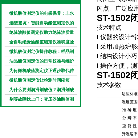
闪点。广泛应
微机酸值测定仪的电极保养：非水
ST-150
电极的清洗与活化方法
选型避坑：智能自动酸值测定仪的
技术特点
加热功率与萃取时间关系
绝缘油酸值测定仪助力绝缘油质量
l 仪器的设计*符
把控，降低设备故障
全自动绝缘油酸值测定仪准确度验
l 采用加热炉
证：标准物质标定步骤
微机酸值测定仪操作教程：样品制
l 结构设计小
备、参数设置与结果解读
油品酸值测定仪的日常校准与维护
l 操作方便，
流程
为何微机酸值测定仪正逐步取代传
ST-150
统手动滴定法？
微机酸值测定仪让检测时间缩短
技术参数
50%
为什么要测润滑剂酸值？润滑剂酸
适应标准
值测定法告诉你答案
别等故障找上门：变压器油酸值测
温度范围
试仪的预警功能
准 确 度
分 辨 率
重 复 性
升温速率