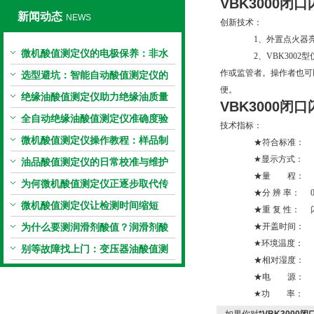
VBK3000闭
新闻动态
NEWS
创新技术：
1、外置点火器亮度调
微机酸值测定仪的电极保养：非水
2、VBK3002型仪
作或监管者。操作者也可
电极的清洗与活化方法
选型避坑：智能自动酸值测定仪的
便。
加热功率与萃取时间关系
绝缘油酸值测定仪助力绝缘油质量
VBK3000闭
把控，降低设备故障
全自动绝缘油酸值测定仪准确度验
技术指标：
证：标准物质标定步骤
微机酸值测定仪操作教程：样品制
★符合标准： GB/T26
★显示方式： 高
备、参数设置与结果解读
油品酸值测定仪的日常校准与维护
★量 程： 室温
流程
为何微机酸值测定仪正逐步取代传
★分 辨 率： 0.
统手动滴定法？
微机酸值测定仪让检测时间缩短
★重 复 性： 闪点值≤
50%
为什么要测润滑剂酸值？润滑剂酸
★开盖时间： 1.
★环境温度： 5～
值测定法告诉你答案
别等故障找上门：变压器油酸值测
★相对湿度： 10
试仪的预警功能
★电 源： AC220V
★功 率： 35