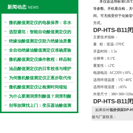
本仪器适用标准GB/T
新闻动态
NEWS
等参数。开机看自检，关
间。可无线受控于化验室
微机酸值测定仪的电极保养：非水
方式。
DP-HTS-
电极的清洗与活化方法
选型避坑：智能自动酸值测定仪的
主要技术指标：
加热功率与萃取时间关系
绝缘油酸值测定仪助力绝缘油质量
量 程：室温~370℃
把控，降低设备故障
全自动绝缘油酸值测定仪准确度验
开盖时间：1.5s
分辨率：0.1℃
证：标准物质标定步骤
微机酸值测定仪操作教程：样品制
重复性：≤2℃
备、参数设置与结果解读
油品酸值测定仪的日常校准与维护
电源电压: AC220V±10%，
流程
为何微机酸值测定仪正逐步取代传
适用环境温度：5℃~40℃
统手动滴定法？
微机酸值测定仪让检测时间缩短
适用环境湿度：≤85%
外形尺寸：380×360×320
50%
为什么要测润滑剂酸值？润滑剂酸
DP-HTS-
值测定法告诉你答案
别等故障找上门：变压器油酸值测
如果你对
低价供应DP-
试仪的预警功能
接与厂家联系：