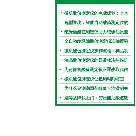
微机酸值测定仪的电极保养：非水
电极的清洗与活化方法
选型避坑：智能自动酸值测定仪的
加热功率与萃取时间关系
绝缘油酸值测定仪助力绝缘油质量
把控，降低设备故障
全自动绝缘油酸值测定仪准确度验
证：标准物质标定步骤
微机酸值测定仪操作教程：样品制
备、参数设置与结果解读
油品酸值测定仪的日常校准与维护
流程
为何微机酸值测定仪正逐步取代传
统手动滴定法？
微机酸值测定仪让检测时间缩短
50%
为什么要测润滑剂酸值？润滑剂酸
值测定法告诉你答案
别等故障找上门：变压器油酸值测
试仪的预警功能