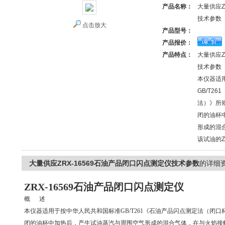
产品名称：
大量供应Z
技术参数
点击放大
产品型号：
产品报价：
产品特点：
大量供应Z
技术参数
本仪器适
GB/T2
法）》所
闭的油杯
形成的混
该试油的
大量供应ZRX-16569石油产品闭口闪点测定仪技术参数
的详细
ZRX-16569石油产品闭口闪点测定仪
概 述
本仪器适用于按中华人民共和国标准GB/T261《石油产品闪点测定法（闭
闭的油杯中加热后，产生试油蒸汽与周围空气形成的混合气体，在与火焰接触