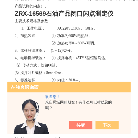
产品试样的闪点）。
ZRX-16569石油产品闭口闪点测定仪
主要技术规格及参数
1、工作电源： AC220V±10%， 50Hz。
2、加热装置： ⑴ 功率为600W电热丝。
⑵ 加热功率0～600W可调。
3、试样升温速率： (1～12)℃/分。
4、电动搅拌装置： ⑴ 搅拌电机：45TYZ型恒速马达。
⑵ 传动方式：软轴联结。
⑶ 搅拌叶片规格：8㎜×40㎜。
5、标准油杯： ⑴ 内径：50.8㎜。
⑵ 深度：56㎜。
⑶ 试油容量刻线深度：34.2㎜。
欢迎您！
⑷ 试油容量：约70毫升。
来自局域网的朋友！有什么可以帮助您的
吗？
6、引火装置： ⑴ 引火源：煤气（或其它民用可燃气，下同）。
⑵ 引火器孔径：0.8㎜。
7、温度计： 内标式水银温度计，符合GB514的规定。
⑴ 刻度 (-30～170)℃，分度1℃。