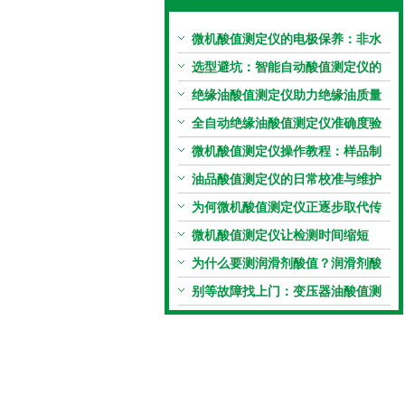
微机酸值测定仪的电极保养：非水
电极的清洗与活化方法
选型避坑：智能自动酸值测定仪的
加热功率与萃取时间关系
绝缘油酸值测定仪助力绝缘油质量
把控，降低设备故障
全自动绝缘油酸值测定仪准确度验
证：标准物质标定步骤
微机酸值测定仪操作教程：样品制
备、参数设置与结果解读
油品酸值测定仪的日常校准与维护
流程
为何微机酸值测定仪正逐步取代传
统手动滴定法？
微机酸值测定仪让检测时间缩短
50%
为什么要测润滑剂酸值？润滑剂酸
值测定法告诉你答案
别等故障找上门：变压器油酸值测
试仪的预警功能