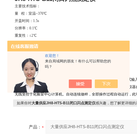
主要技术指标：
量 程：室温~370℃
开盖时间：1.5s
分辨率：0.1℃
重复性：≤2℃
电源电压: AC220V±10%，50Hz±1Hz
适用环境温度：5℃~40℃
欢迎您！
适用环境湿度：≤85%
来自局域网的朋友！有什么可以帮助您的
外形尺寸：380×360×320mm
吗？
JH8-HTS-B11闭口闪点测定仪
本仪器适用标准GB/T261，采用液晶显示做为人机对话界面，菜单点击式
数。开机看自检，关键操作汉字提示。开盖、搅拌、电子点火、检测等仪器
无线受控于化验室中心计算机。自动连续做样，全部操作过程自动运行，此
如果你对
大量供应JH8-HTS-B11闭口闪点测定仪
感兴趣，想了解更详细的
产品：