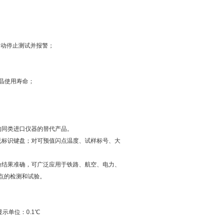
自动停止测试并报警；
液晶使用寿命；
的同类进口仪器的替代产品。
无标识键盘；对可预值闪点温度、试样标号、大
验结果准确，可广泛应用于铁路、航空、电力、
点的检测和试验。
显示单位：0.1℃