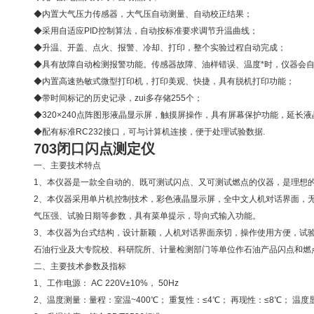
◆内置大气压力传感器，大气压自动测量、自动校正结果；
◆采用自适应PID控制算法，自动按标准要求调节升温曲线；
◆升温、开盖、点火、报警、冷却、打印，整个实验过程自动完成；
◆具有故障自动检测报警功能。传感器故障、油样错误、温度*时，仪器会
◆内置高速热敏式微型打印机，打印美观、快捷，具有脱机打印功能；
◆带时间标记的历史记录，zui多存储255个；
◆320×240点阵图形液晶显示屏，触摸屏操作，具有屏幕保护功能，延长
◆配有标准RC232接口，可与计算机连接，便于处理试验数据.
703闭口闪点测定仪
一、主要技术特点
1、本仪器是一款全自动的、既可测试闪点、又可测试燃点的仪器，是理想
2、本仪器采用单片机控制技术，彩色液晶显示屏，全中文人机对话界面，
气压强、试验日期等参数，具有菜单提示，导向式输入功能。
3、本仪器为台式结构，设计新颖，人机对话界面亲切，操作使用方便，试
石油行业及大专院校、科研院所、计量检测部门等单位作石油产品闪点和燃
二、主要技术参数及指标
1、工作电源： AC 220V±10%， 50Hz
2、温度测量：量程：室温~400℃； 重复性：≤4℃； 再现性：≤8℃； 温度