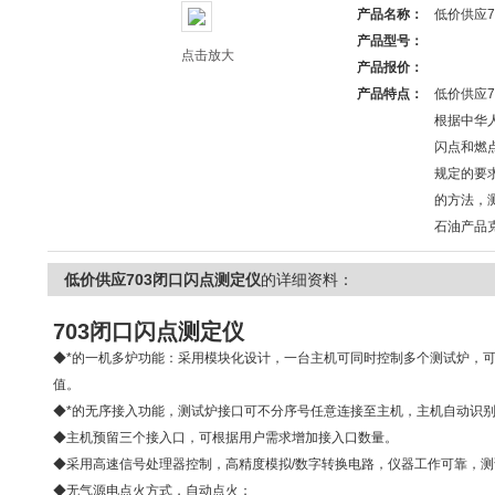
产品名称：
低价供应7
产品型号：
点击放大
产品报价：
产品特点：
低价供应7
根据中华人
闪点和燃
规定的要
的方法，
石油产品
低价供应703闭口闪点测定仪
的详细资料：
703闭口闪点测定仪
◆*的一机多炉功能：采用模块化设计，一台主机可同时控制多个测试炉，
值。
◆*的无序接入功能，测试炉接口可不分序号任意连接至主机，主机自动识
◆主机预留三个接入口，可根据用户需求增加接入口数量。
◆采用高速信号处理器控制，高精度模拟/数字转换电路，仪器工作可靠，
◆无气源电点火方式，自动点火；