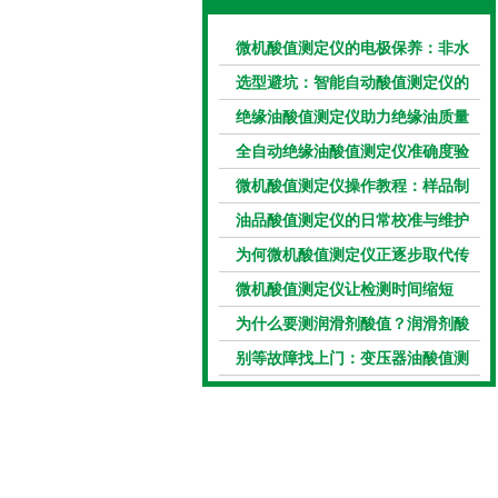
微机酸值测定仪的电极保养：非水
电极的清洗与活化方法
选型避坑：智能自动酸值测定仪的
加热功率与萃取时间关系
绝缘油酸值测定仪助力绝缘油质量
把控，降低设备故障
全自动绝缘油酸值测定仪准确度验
证：标准物质标定步骤
微机酸值测定仪操作教程：样品制
备、参数设置与结果解读
油品酸值测定仪的日常校准与维护
流程
为何微机酸值测定仪正逐步取代传
统手动滴定法？
微机酸值测定仪让检测时间缩短
50%
为什么要测润滑剂酸值？润滑剂酸
值测定法告诉你答案
别等故障找上门：变压器油酸值测
试仪的预警功能