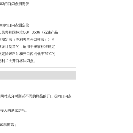
03闭口闪点测定仪
03闭口闪点测定仪
民共和国标准GB/T 3536《石油产品
点测定法（克利夫兰开口杯法）》所
求设计制造的，适用于按该标准规定
测定除燃料油和开口闪点低于79℃的
克利兰夫开口杯法闪点。
可同时或分时测试不同的样品的开口或闭口闪点
别接入的测试炉号。
测试精度高；