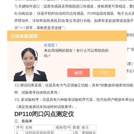
7) 关键组件进口：温度传感器采用德国进口传感器，使检测更可靠稳定，数
8) 自检自诊： 仪器开机时自动对闪点传感器、Pt100油温传感器、电子
拌臂动作、冷却和加热系统启动/复位等进行自检。如果有某处故障或连接
示“×××异常，请检查是否连接”；
9) 测试过程直观：仪器可显示每分钟升温速率（数字及图表曲线形式任意转换）
1.6℃/min的要求；
欢迎您！
10) 点火试闪：仪器对点火次数，*点火温度都有数字式记录。并且增加了“
来自局域网的朋友！有什么可以帮助您的
吗？
油样在实验中将预闪点设定高了所带来的危险。
11) 过热保护：仪器具备过热保护功能。如超过预安全温度（安全报警温
全温度（试验停止温度）或*安全温度（400℃）时将会发出声光报警并停
灾等意外情况发生；
12) 测试结果直观：仪器具有大气压强修正功能；具有*的数据存储查询功
样、试验者等自由组合查询；
13) 多试验程序：仪器具有六种标准试验程序可选，也可由用户根据本单
（满足快速测试未知油样的试验要求）。
DP110闭口闪点测定仪
三、装箱单
序号
名称
规格/型号
数量
备注
1
试样杯及样杯滑盖
1套
黄铜镀金