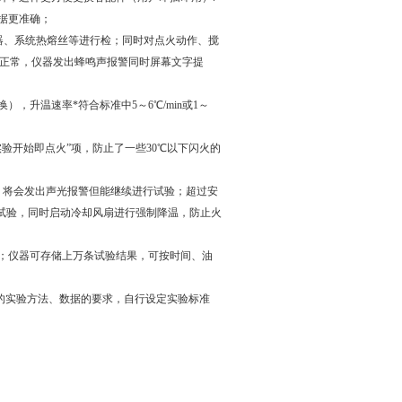
据更准确；
点火器、系统热熔丝等进行检；同时对点火动作、搅
不正常，仪器发出蜂鸣声报警同时屏幕文字提
，升温速率*符合标准中5～6℃/min或1～
实验开始即点火”项，防止了一些30℃以下闪火的
度）将会发出声光报警但能继续进行试验；超过安
止试验，同时启动冷却风扇进行强制降温，防止火
能；仪器可存储上万条试验结果，可按时间、油
位的实验方法、数据的要求，自行设定实验标准