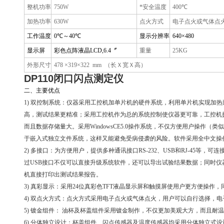
整机功率
750W
*安全温度
400℃
加热功率
630W
点火方式
电子点火或气体点
工作温度
0℃～40℃
显示分辨率
640×480
显示屏
彩色点阵液晶LCD,6.4〞
重量
25KG
外形尺寸
478 ×319×322 mm （长Ｘ宽Ｘ高）
DP110闭口闪点测定仪
二、主要优点
1) 双控制系统：仪器采用工控机加单片机的硬件系统，利用单片机实现加
高，测试结果更精准；采用工控机作为总的系统控制使仪器更可靠，工控机拥
而且数据存储量大。采用WindowsCE5.0操作系统，不仅方便用户操作（类似于PC
于嵌入式独立文件系统，这样又能避免受病侵袭的风险。软件采用全中文操
2) 多接口：为方便用户，提供多种通讯接口RS-232、USB和RJ-45等，可连接
过USB接口不仅可以直接升级系统软件，还可以导出试验结果数据；同时仪
机直接打印出测试结果报告。
3) 真彩显示：采用24位真彩色TFT液晶显示屏和触摸屏使用户更方便操作，
4) 双点火方式：点火方式采用电子点火或气体点火，用户可以自行选择，
5) 镀金组件： 油杯及杯盖组件采用镀金制作，不仅更加美观大方，而且耐
6) 分体独立设计：杯盖组件、闪点传感器及温度传感器均采用分体独立式设