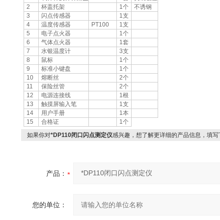
2
杯盖托架
1个
不诱钢
3
闪点传感器
1支
4
温度传感器
PT100
1支
5
电子点火器
1个
6
气体点火器
1套
7
水银温度计
3支
8
鼠标
1个
9
标准小键盘
1个
10
熔断丝
2个
11
保险丝管
2个
12
电源连接线
1根
13
触摸屏输入笔
1支
14
用户手册
1本
15
合格证
1个
如果你对
*DP110闭口闪点测定仪
感兴趣，想了解更详细的产品信息，填写
产品：
您的单位：