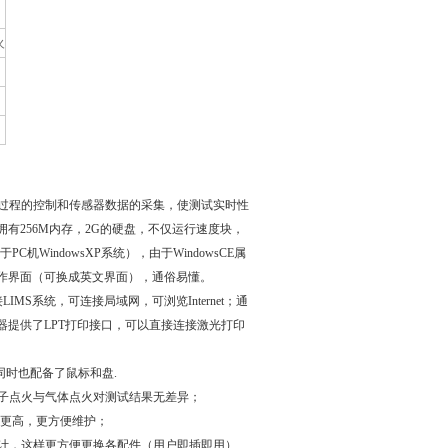
火
热过程的控制和传感器数据的采集，使测试实时性
有256M内存，2G的硬盘，不仅运行速度块，
机WindowsXP系统），由于WindowsCE属
作界面（可换成英文界面），通俗易懂。
LIMS系统，可连接局域网，可浏览Internet；通
器提供了LPT打印接口，可以直接连接激光打印
同时也配备了鼠标和盘.
电子点火与气体点火对测试结果无差异；
温更高，更方便维护；
计，这样更方便更换各配件（用户即插即用）.