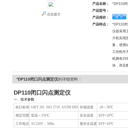
产品名称：
*DP11
产品型号：
点击放大
产品报价：
产品特点：
*DP11
仪器采用
片机实现
集，使测
工控机作
机拥有25
块，而且
*DP110闭口闪点测定仪
的详细资料：
DP110闭口闪点测定仪
一、技术参数
执行标准
GB/T 261 ISO 2719 ASTM D93
存储温度
-20～50℃
测定范围
室温～370℃
安全温度
EFP+20℃
工作电压
AC220V，50Hz
预安全温度
EFP+10℃