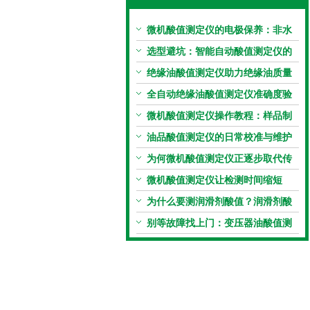
微机酸值测定仪的电极保养：非水
电极的清洗与活化方法
选型避坑：智能自动酸值测定仪的
加热功率与萃取时间关系
绝缘油酸值测定仪助力绝缘油质量
把控，降低设备故障
全自动绝缘油酸值测定仪准确度验
证：标准物质标定步骤
微机酸值测定仪操作教程：样品制
备、参数设置与结果解读
油品酸值测定仪的日常校准与维护
流程
为何微机酸值测定仪正逐步取代传
统手动滴定法？
微机酸值测定仪让检测时间缩短
50%
为什么要测润滑剂酸值？润滑剂酸
值测定法告诉你答案
别等故障找上门：变压器油酸值测
试仪的预警功能