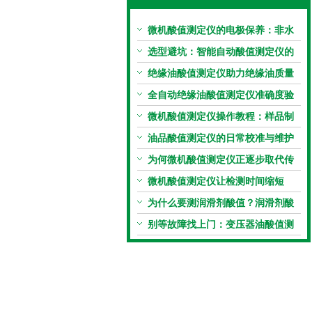
微机酸值测定仪的电极保养：非水
电极的清洗与活化方法
选型避坑：智能自动酸值测定仪的
加热功率与萃取时间关系
绝缘油酸值测定仪助力绝缘油质量
把控，降低设备故障
全自动绝缘油酸值测定仪准确度验
证：标准物质标定步骤
微机酸值测定仪操作教程：样品制
备、参数设置与结果解读
油品酸值测定仪的日常校准与维护
流程
为何微机酸值测定仪正逐步取代传
统手动滴定法？
微机酸值测定仪让检测时间缩短
50%
为什么要测润滑剂酸值？润滑剂酸
值测定法告诉你答案
别等故障找上门：变压器油酸值测
试仪的预警功能