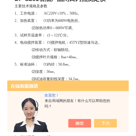
主要技术规格及参数
1、工作电源： AC220V±10%，50Hz。
2、加热装置： ⑴功率为600W电热丝。
⑵加热功率0～600W可调。
3、试样升温速率： (1～12)℃/分。
4、电动搅拌装置： ⑴搅拌电机：45TYZ型恒速马达。
⑵传动方式：软轴联结。
⑶搅拌叶片规格：8㎜×40㎜。
5、标准油杯： ⑴内径：50.8㎜。
⑵深度：56㎜。
⑶试油容量刻线深度：34.2㎜。
⑷试油容量：约70毫升。
6、引火装置： ⑴引火源：煤气（或其它民用可燃气，下同）。
欢迎您！
⑵引火器孔径：0.8㎜。
来自局域网的朋友！有什么可以帮助您的
吗？
7、温度计： 内标式水银温度计，符合GB514的规定。
⑴刻度(-30～170)℃，分度1℃。
⑵刻度(100～300)℃，分度1℃。
8、环境温度： ≤35℃。