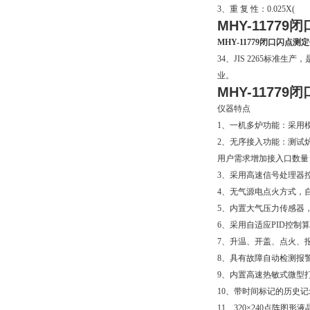
3、重 复 性：0.025X(
MHY-1177
MHY-11779闭口闪点测
34、JIS 2265标
业。
MHY-1177
仪器特点
1、一机多炉功能：采用
2、无序接入功能：测试
用户需求增加接入口数量
3、采用高速信号处理器
4、无气源电点火方式，
5、内置大气压力传感器
6、采用自适应PID控
7、升温、开盖、点火、
8、具有故障自动检测报
9、内置高速热敏式微型
10、带时间标记的历史记录
11、320×240点阵