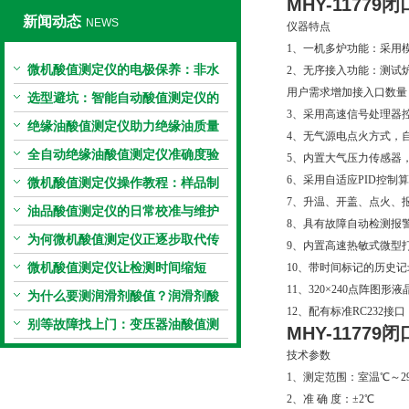
MHY-1177
新闻动态
NEWS
仪器特点
1、一机多炉功能：采用
微机酸值测定仪的电极保养：非水
2、无序接入功能：测试
用户需求增加接入口数量
电极的清洗与活化方法
选型避坑：智能自动酸值测定仪的
3、采用高速信号处理器
加热功率与萃取时间关系
绝缘油酸值测定仪助力绝缘油质量
4、无气源电点火方式，
把控，降低设备故障
全自动绝缘油酸值测定仪准确度验
5、内置大气压力传感器
6、采用自适应PID控
证：标准物质标定步骤
微机酸值测定仪操作教程：样品制
7、升温、开盖、点火、
备、参数设置与结果解读
油品酸值测定仪的日常校准与维护
8、具有故障自动检测报
流程
为何微机酸值测定仪正逐步取代传
9、内置高速热敏式微型
统手动滴定法？
微机酸值测定仪让检测时间缩短
10、带时间标记的历史记录
11、320×240点阵
50%
为什么要测润滑剂酸值？润滑剂酸
12、配有标准RC232
值测定法告诉你答案
别等故障找上门：变压器油酸值测
MHY-1177
试仪的预警功能
技术参数
1、测定范围：室温℃～29
2、准 确 度：±2℃