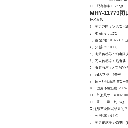
12、配有标准RC232
MHY-1177
技术参数
1、测定范围：室温℃～29
2、准 确 度：±2℃
3、重 复 性：0.025X
4、分 辨 率：0.1℃
5、测温传感器：铂电阻(进口
6、闪火传感器：热电偶
7、电源电压：AC220V±20
8、zui大功率：400W
9、适用环境温度: 0℃～4
10、适用环境湿度: ≤85%
11、外形尺寸：480×260×3
12、重 量：约18kg
X-连续两次测试结果的平
4、分 辨 率：0.1℃
5、测温传感器：铂电阻(进口