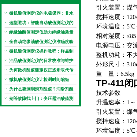
引火装置：煤
微机酸值测定仪的电极保养：非水
搅拌速度：120/2
电极的清洗与活化方法
选型避坑：智能自动酸值测定仪的
环境温度：5℃
加热功率与萃取时间关系
绝缘油酸值测定仪助力绝缘油质量
相对湿度：≤8
把控，降低设备故障
全自动绝缘油酸值测定仪准确度验
电源电压：交流22
证：标准物质标定步骤
微机酸值测定仪操作教程：样品制
整机功耗：不大
备、参数设置与结果解读
油品酸值测定仪的日常校准与维护
外形尺寸：310m
流程
为何微机酸值测定仪正逐步取代传
重 量：6.5kg
统手动滴定法？
微机酸值测定仪让检测时间缩短
TP-41
50%
为什么要测润滑剂酸值？润滑剂酸
技术参数
值测定法告诉你答案
别等故障找上门：变压器油酸值测
升温速率：1～12
试仪的预警功能
引火装置：煤
搅拌速度：120/2
环境温度：5℃