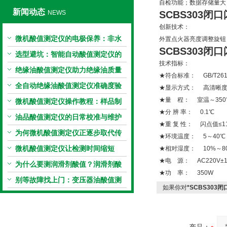
自检功能；数据存储量大
新闻动态
NEWS
SCBS303闭
创新技术：
微机酸值测定仪的电极保养：非水
外置点火器亮度调整旋钮
SCBS303闭
电极的清洗与活化方法
选型避坑：智能自动酸值测定仪的
技术指标：
加热功率与萃取时间关系
绝缘油酸值测定仪助力绝缘油质量
★符合标准： GB/T261-2
把控，降低设备故障
全自动绝缘油酸值测定仪准确度验
★显示方式： 高清晰
★量 程： 室温～350
证：标准物质标定步骤
微机酸值测定仪操作教程：样品制
★分 辨 率： 0.1℃
备、参数设置与结果解读
油品酸值测定仪的日常校准与维护
★重 复 性： 闪点值≤1
流程
为何微机酸值测定仪正逐步取代传
★环境温度： 5～40℃
统手动滴定法？
微机酸值测定仪让检测时间缩短
★相对湿度： 10%～8
★电 源： AC220V±10
50%
为什么要测润滑剂酸值？润滑剂酸
★功 率： 350W
值测定法告诉你答案
别等故障找上门：变压器油酸值测
如果你对
*SCBS303
试仪的预警功能