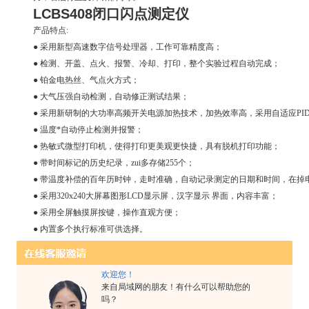
LCBS408
闭口闪点测定仪
产品特点:
● 采用新型高速数字信号处理器，工作可靠精度高；
● 检测、开盖、点火、报警、冷却、打印，整个实验过程自动完成；
● 铂金电热丝、气点火方式；
● 大气压强自动检测，自动修正测试结果；
● 采用新研制的大功率高频开关电源加热技术，加热效率高，采用自适应P
● 温度*自动停止检测并报警；
● 热敏式微型打印机，使得打印更美观更快捷，具有脱机打印功能；
● 带时间标记的历史纪录，zui多存储255个；
● 带温度补偿的百年历时钟，走时准确，自动记录测定的日期和时间，在掉
● 采用320x240大屏幕图形LCD显示屏，汉字显示 界面，内容丰富；
● 采用全屏触摸屏按键，操作直观方便；
● 内置多个执行标准可供选择。
● 全自动闭口闪点测定仪可实现全中文/全英文界面显示(可选)
LCBS408
闭口闪点测定仪
欢迎您！
产品参数：
来自局域网的朋友！有什么可以帮助您的
●温度测量：
吗？