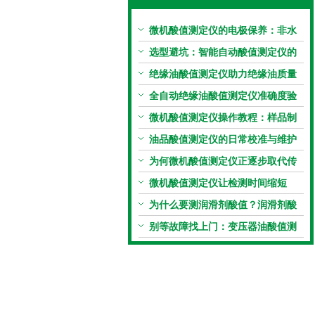
微机酸值测定仪的电极保养：非水
电极的清洗与活化方法
选型避坑：智能自动酸值测定仪的
加热功率与萃取时间关系
绝缘油酸值测定仪助力绝缘油质量
把控，降低设备故障
全自动绝缘油酸值测定仪准确度验
证：标准物质标定步骤
微机酸值测定仪操作教程：样品制
备、参数设置与结果解读
油品酸值测定仪的日常校准与维护
流程
为何微机酸值测定仪正逐步取代传
统手动滴定法？
微机酸值测定仪让检测时间缩短
50%
为什么要测润滑剂酸值？润滑剂酸
值测定法告诉你答案
别等故障找上门：变压器油酸值测
试仪的预警功能