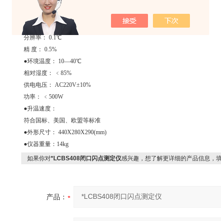
测温范围：-59.9℃-299.9℃
控温范围： 室温—300℃
重复性： 0.025X（X-连续两次测试结果的平均值）
分辨率： 0.1℃
精 度： 0.5%
●环境温度： 10—40℃
相对湿度： ﹤85%
供电电压： AC220V±10%
功率： ﹤500W
●升温速度：
符合国标、美国、欧盟等标准
●外形尺寸： 440X280X290(mm)
●仪器重量：14kg
如果你对
*LCBS408闭口闪点测定仪
感兴趣，想了解更详细的产品信息，
产品：