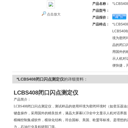
产品名称：
*LCBS
产品型号：
点击放大
产品报价：
产品特点：
*LCBS
LCBS4
境为密闭
品的闭口
用国外的
示人机对
便快捷，
*LCBS408闭口闪点测定仪
的详细资料：
LCBS408
闭口闪点测定仪
产品简介：
LCBS408
闭口闪点测定仪
，测试样品的使用环境为密闭环境时（如变压器油
键盘操作，采用国外的精良技术，液晶大屏幕LCD全中文显示人机对话界
模糊控制集成软件，模块化结构，符合国标、美国、欧盟等标准。是理想的
力，石油行业及科研部门等。