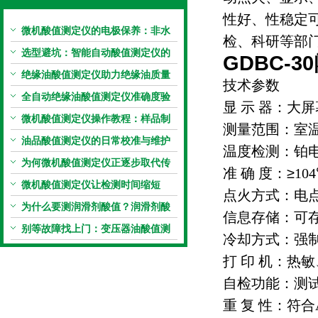
性好、性稳定
微机酸值测定仪的电极保养：非水
检、科研等部
电极的清洗与活化方法
选型避坑：智能自动酸值测定仪的
GDBC-
加热功率与萃取时间关系
绝缘油酸值测定仪助力绝缘油质量
技术参数
把控，降低设备故障
全自动绝缘油酸值测定仪准确度验
显
示
器：大屏
证：标准物质标定步骤
微机酸值测定仪操作教程：样品制
测量范围：室
备、参数设置与结果解读
油品酸值测定仪的日常校准与维护
温度检测：铂
流程
为何微机酸值测定仪正逐步取代传
准
确
度：≥
104
统手动滴定法？
微机酸值测定仪让检测时间缩短
点火方式：电
50%
为什么要测润滑剂酸值？润滑剂酸
信息存储：可
值测定法告诉你答案
别等故障找上门：变压器油酸值测
冷却方式：强
试仪的预警功能
打
印
机：热敏
自检功能：测
重
复
性：符合